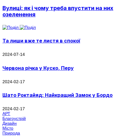
Вулиці: як і чому треба впустити на них
озеленення
Та лиши вже те листя в спокої
2024-07-14
Червона річка у Куско, Перу
2024-02-17
Шато Роктайяд: Найкращий Замок у Бордо
2024-02-17
АРТ
Благоустрій
Дизайн
Місто
Природа