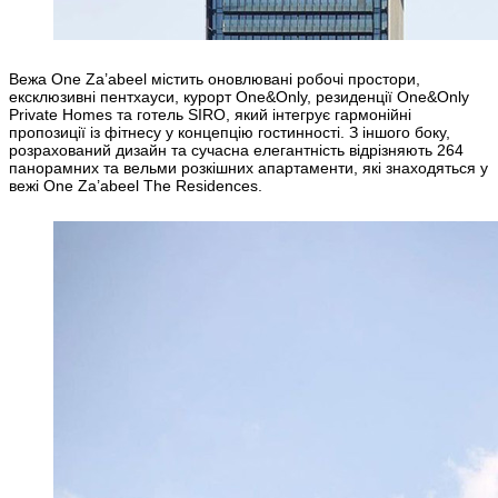
Вежа One Za’abeel містить оновлювані робочі простори,
ексклюзивні пентхауси, курорт One&Only, резиденції One&Only
Private Homes та готель SIRO, який інтегрує гармонійні
пропозиції із фітнесу у концепцію гостинності. З іншого боку,
розрахований дизайн та сучасна елегантність відрізняють 264
панорамних та вельми розкішних апартаменти, які знаходяться у
вежі One Za’abeel The Residences.