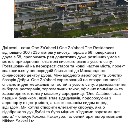
Дві вежі – вежа One Za’abeel і One Za’abeel The Residences –
відповідно 300 і 235 метрів у висоту, перша з 68 поверхами і
друга з 58, пропонують ряд додаткових дуже розкішних умов з
метою привернення клієнтелі високого рівня з усього світу.
Розташований на перехресті старої та нової частин міста, проект
знаходиться у непосредній близькості до Міжнародного
фінансового центру Дубаї, Міжнародного аеропорту та Золотих
базарів Дейри. One Za’abeel спрямований на створення живої
спільноти для мешканців та гостей із усього світу, з різноманітним
вибором ресторанів, торговельних точок, офісних приміщень та
характерних готелів у міському середовищі. ’One Za’abeel став
першим будинком, який вітає відвідувачів, подорожуючи з
аеропорту в центр міста, а також останнім видом перед
від’їздом. Ми хотіли створити елегантну споруду, яка б
відображала дух Дубаї та була міцним в’їздними воротами для
міста,’ – описує Кокона Накамура, головний архітектор компанії
Nikken Sekkei Ltd.