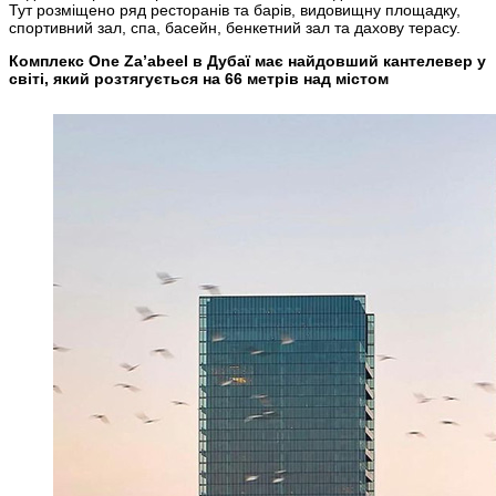
Тут розміщено ряд ресторанів та барів, видовищну площадку,
спортивний зал, спа, басейн, бенкетний зал та дахову терасу.
Комплекс One Za’abeel в Дубаї має найдовший кантелевер у
світі, який розтягується на 66 метрів над містом