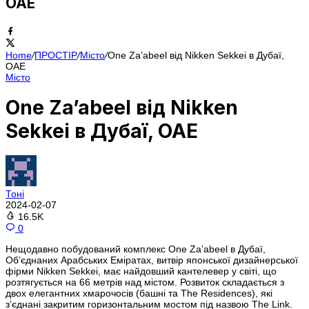
ОАЕ
Home
/
ПРОСТІР
/
Місто
/
One Za’abeel від Nikken Sekkei в Дубаї,
ОАЕ
Місто
One Za’abeel від Nikken
Sekkei в Дубаї, ОАЕ
Тоні
2024-02-07
16.5K
0
Нещодавно побудований комплекс One Za’abeel в Дубаї,
Об’єднаних Арабських Еміратах, витвір японської дизайнерської
фірми Nikken Sekkei, має найдовший кантелевер у світі, що
розтягується на 66 метрів над містом. Розвиток складається з
двох елегантних хмарочосів (башні та The Residences), які
з’єднані закритим горизонтальним мостом під назвою The Link.