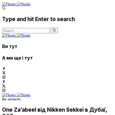
Type and hit Enter to search
Ви тут
А ми ще і тут
Ви читаєте:
One Za’abeel від Nikken Sekkei в Дубаї,