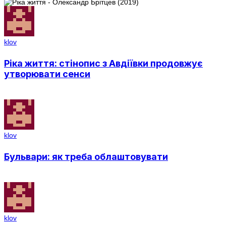
klov
Ріка життя: стінопис з Авдіївки продовжує
утворювати сенси
klov
Бульвари: як треба облаштовувати
klov