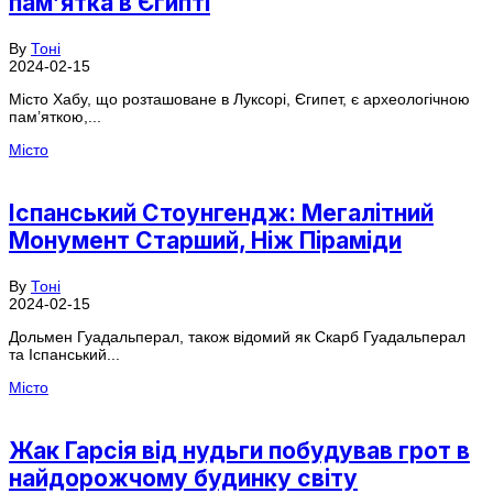
пам’ятка в Єгипті
By
Тоні
2024-02-15
Місто Хабу, що розташоване в Луксорі, Єгипет, є археологічною
пам’яткою,...
Місто
Іспанський Стоунгендж: Мегалітний
Монумент Старший, Ніж Піраміди
By
Тоні
2024-02-15
Дольмен Гуадальперал, також відомий як Скарб Гуадальперал
та Іспанський...
Місто
Жак Гарсія від нудьги побудував грот в
найдорожчому будинку світу