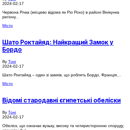
2024-02-17
Червона Річка (місцево відома як Ріо Рохо) в районі Вінікунка
регіону...
Місто
Шато Роктайяд: Найкращий Замок у
Бордо
By
Тоні
2024-02-17
Шато Роктайяд – один зі замків, що роблять Бордо, Франція,...
Місто
Відомі стародавні єгипетські обеліски
By
Тоні
2024-02-17
Обеліск, що означає вузьку, високу та чотиристоронню споруду,