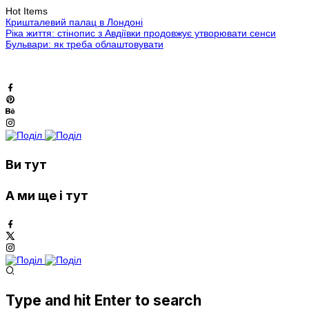
Hot Items
Кришталевий палац в Лондоні
Ріка життя: стінопис з Авдіївки продовжує утворювати сенси
Бульвари: як треба облаштовувати
Ви тут
А ми ще і тут
Type and hit Enter to search