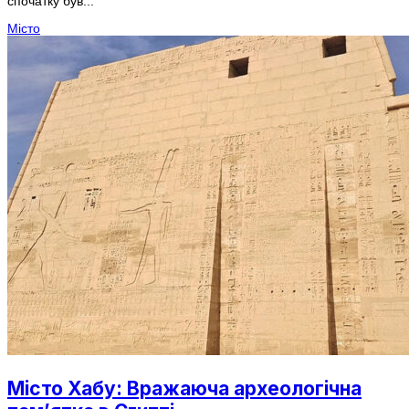
спочатку був...
Місто
Місто Хабу: Вражаюча археологічна