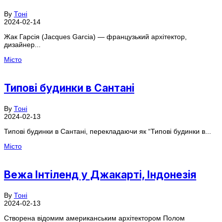
By
Тоні
2024-02-14
Жак Гарсія (Jacques Garcia) — французький архітектор,
дизайнер...
Місто
Типові будинки в Сантані
By
Тоні
2024-02-13
Типові будинки в Сантані, перекладаючи як “Типові будинки в...
Місто
Вежа Інтіленд у Джакарті, Індонезія
By
Тоні
2024-02-13
Створена відомим американським архітектором Полом