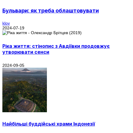
Бульвари: як треба облаштовувати
klov
2024-07-19
Ріка життя: стінопис з Авдіївки продовжує
утворювати сенси
2024-09-05
Найбільші буддійські храми Індонезії