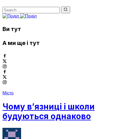
Ви тут
А ми ще і тут
Місто
Чому в’язниці і школи
будуються однаково