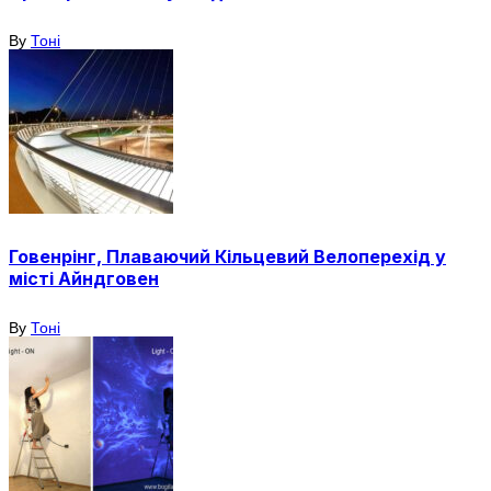
By
Тоні
Говенрінг, Плаваючий Кільцевий Велоперехід у
місті Айндговен
By
Тоні