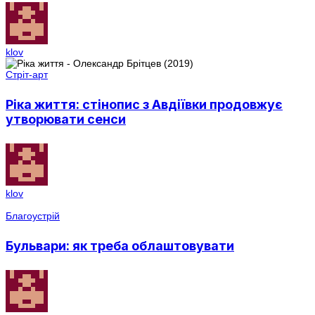
klov
Стріт-арт
Ріка життя: стінопис з Авдіївки продовжує
утворювати сенси
klov
Благоустрій
Бульвари: як треба облаштовувати