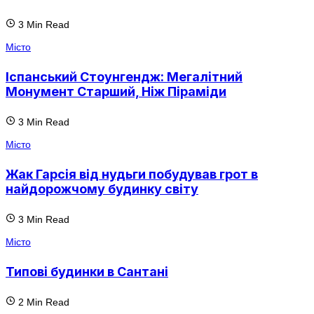
3 Min Read
Місто
Іспанський Стоунгендж: Мегалітний
Монумент Старший, Ніж Піраміди
3 Min Read
Місто
Жак Гарсія від нудьги побудував грот в
найдорожчому будинку світу
3 Min Read
Місто
Типові будинки в Сантані
2 Min Read