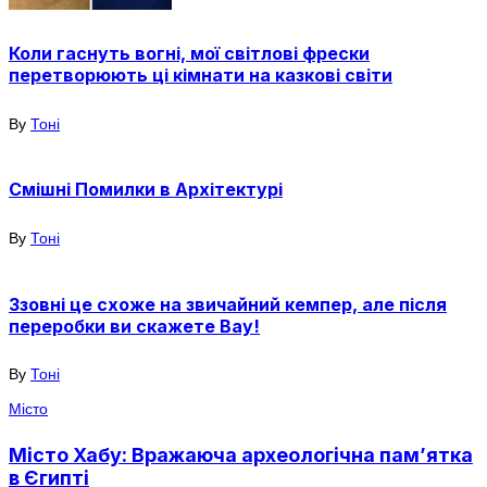
Коли гаснуть вогні, мої світлові фрески
перетворюють ці кімнати на казкові світи
By
Тоні
Смішні Помилки в Архітектурі
By
Тоні
Ззовні це схоже на звичайний кемпер, але після
переробки ви скажете Вау!
By
Тоні
Місто
Місто Хабу: Вражаюча археологічна пам’ятка
в Єгипті