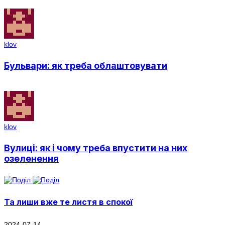
klov
Бульвари: як треба облаштовувати
klov
Вулиці: як і чому треба впустити на них
озеленення
Та лиши вже те листя в спокої
2024-07-14