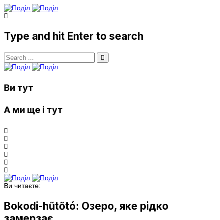
Type and hit Enter to search
Ви тут
А ми ще і тут
Ви читаєте:
Bokodi-hűtőtó: Озеро, яке рідко
замерзає