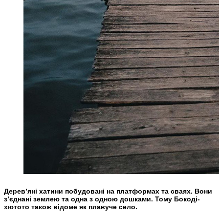
Дерев’яні хатини побудовані на платформах та сваях. Вони
з’єднані землею та одна з одною дошками. Тому Бокоді-
хютото також відоме як плавуче село.