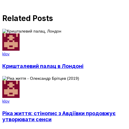
Related Posts
klov
Кришталевий палац в Лондоні
klov
Ріка життя: стінопис з Авдіївки продовжує
утворювати сенси