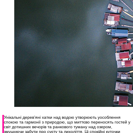
Унікальні дерев’яні хатки над водою утворюють уособлення
спокою та гармонії з природою, що миттєво переносять гостей у
світ дотишних вечорів та ранкового туману над озером,
змушуючи забути про суєту та лихоліття. Ці спокійні куточки