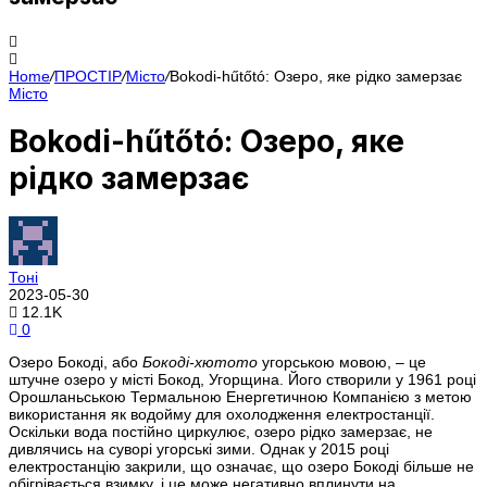
Home
/
ПРОСТІР
/
Місто
/
Bokodi-hűtőtó: Озеро, яке рідко замерзає
Місто
Bokodi-hűtőtó: Озеро, яке
рідко замерзає
Тоні
2023-05-30
12.1K
0
Озеро Бокоді, або
Бокоді-хютото
угорською мовою, – це
штучне озеро у місті Бокод, Угорщина. Його створили у 1961 році
Орошланьською Термальною Енергетичною Компанією з метою
використання як водойму для охолодження електростанції.
Оскільки вода постійно циркулює, озеро рідко замерзає, не
дивлячись на суворі угорські зими. Однак у 2015 році
електростанцію закрили, що означає, що озеро Бокоді більше не
обігрівається взимку, і це може негативно вплинути на