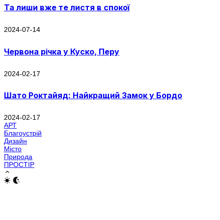
Та лиши вже те листя в спокої
2024-07-14
Червона річка у Куско, Перу
2024-02-17
Шато Роктайяд: Найкращий Замок у Бордо
2024-02-17
АРТ
Благоустрій
Дизайн
Місто
Природа
ПРОСТІР