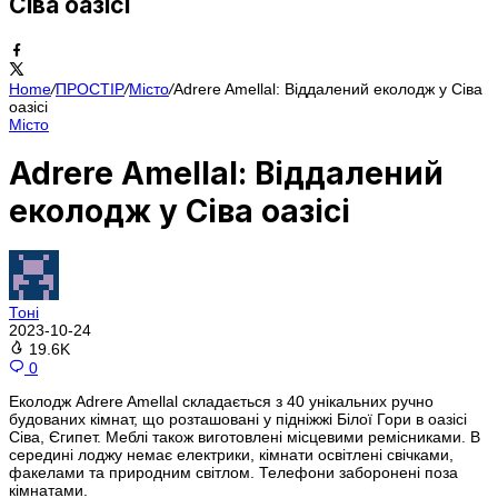
Сіва оазісі
Home
/
ПРОСТІР
/
Місто
/
Adrere Amellal: Віддалений еколодж у Сіва
оазісі
Місто
Adrere Amellal: Віддалений
еколодж у Сіва оазісі
Тоні
2023-10-24
19.6K
0
Еколодж Adrere Amellal складається з 40 унікальних ручно
будованих кімнат, що розташовані у підніжжі Білої Гори в оазісі
Сіва, Єгипет. Меблі також виготовлені місцевими ремісниками. В
середині лоджу немає електрики, кімнати освітлені свічками,
факелами та природним світлом. Телефони заборонені поза
кімнатами.