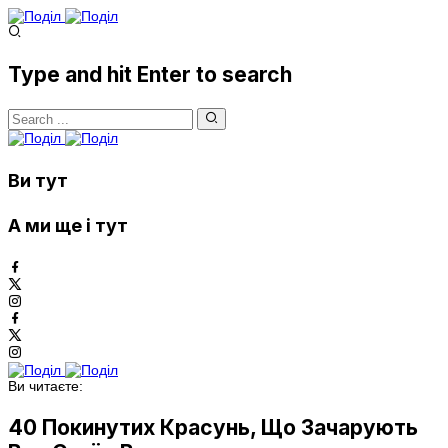
Type and hit Enter to search
Ви тут
А ми ще і тут
Ви читаєте:
40 Покинутих Красунь, Що Зачарують