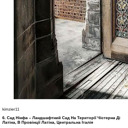
kimzier11
6. Сад Нінфа – Ландшафтний Сад На Території Чістерна Ді
Латіна, В Провінції Латіна, Центральна Італія