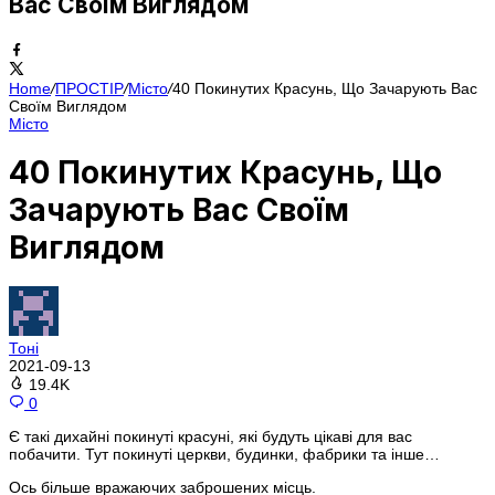
Вас Своїм Виглядом
Home
/
ПРОСТІР
/
Місто
/
40 Покинутих Красунь, Що Зачарують Вас
Своїм Виглядом
Місто
40 Покинутих Красунь, Що
Зачарують Вас Своїм
Виглядом
Тоні
2021-09-13
19.4K
0
Є такі дихайні покинуті красуні, які будуть цікаві для вас
побачити. Тут покинуті церкви, будинки, фабрики та інше…
Ось більше вражаючих заброшених місць.