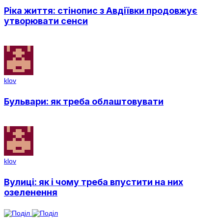
Ріка життя: стінопис з Авдіївки продовжує
утворювати сенси
klov
Бульвари: як треба облаштовувати
klov
Вулиці: як і чому треба впустити на них
озеленення