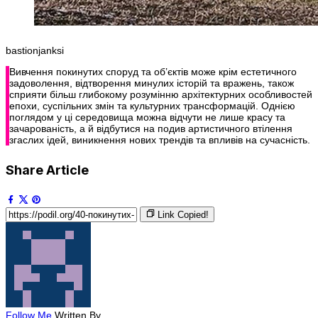
bastionjanksi
Вивчення покинутих споруд та об’єктів може крім естетичного
задоволення, відтворення минулих історій та вражень, також
сприяти більш глибокому розумінню архітектурних особливостей
епохи, суспільних змін та культурних трансформацій. Однією
поглядом у ці середовища можна відчути не лише красу та
зачарованість, а й відбутися на подив артистичного втілення
згаслих ідей, виникнення нових трендів та впливів на сучасність.
Share Article
Link Copied!
Follow Me
Written By