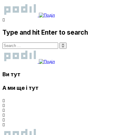
Type and hit Enter to search
Ви тут
А ми ще і тут