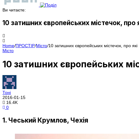
Ви читаєте:
10 затишних європейських містечок, про я
Home
/
ПРОСТІР
/
Місто
/
10 затишних європейських містечок, про які 
Місто
10 затишних європейських міст
Тоні
2016-01-15
16.4K
0
1. Чеський Крумлов, Чехія