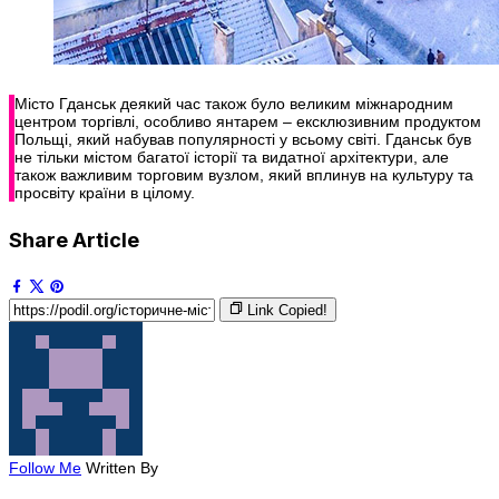
Місто Гданськ деякий час також було великим міжнародним
центром торгівлі, особливо янтарем – ексклюзивним продуктом
Польщі, який набував популярності у всьому світі. Гданськ був
не тільки містом багатої історії та видатної архітектури, але
також важливим торговим вузлом, який вплинув на культуру та
просвіту країни в цілому.
Share Article
Link Copied!
Follow Me
Written By