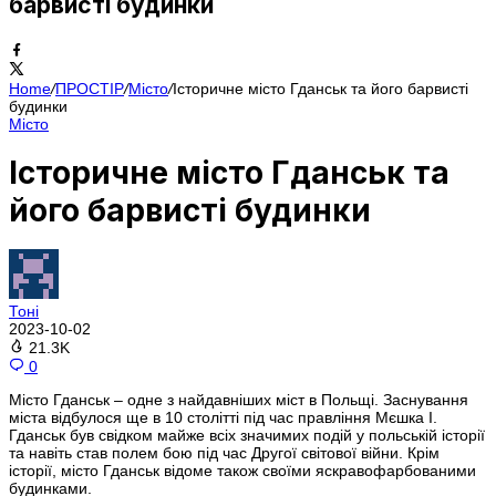
барвисті будинки
Home
/
ПРОСТІР
/
Місто
/
Історичне місто Гданськ та його барвисті
будинки
Місто
Історичне місто Гданськ та
його барвисті будинки
Тоні
2023-10-02
21.3K
0
Місто Гданськ – одне з найдавніших міст в Польщі. Заснування
міста відбулося ще в 10 столітті під час правління Мєшка І.
Гданськ був свідком майже всіх значимих подій у польській історії
та навіть став полем бою під час Другої світової війни. Крім
історії, місто Гданськ відоме також своїми яскравофарбованими
будинками.