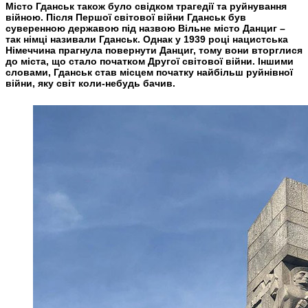
Місто Гданськ також було свідком трагедії та руйнування
війною. Після Першої світової війни Гданськ був
суверенною державою під назвою Вільне місто Данциг –
так німці називали Гданськ. Однак у 1939 році нацистська
Німеччина прагнула повернути Данциг, тому вони вторглися
до міста, що стало початком Другої світової війни. Іншими
словами, Гданськ став місцем початку найбільш руйнівної
війни, яку світ коли-небудь бачив.