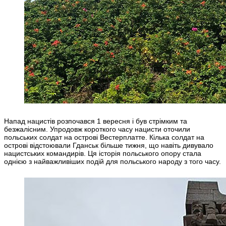
Напад нацистів розпочався 1 вересня і був стрімким та
безжалісним. Упродовж короткого часу нацисти оточили
польських солдат на острові Вестерплатте. Кілька солдат на
острові відстоювали Гданськ більше тижня, що навіть дивувало
нацистських командирів. Ця історія польського опору стала
однією з найважливіших подій для польського народу з того часу.