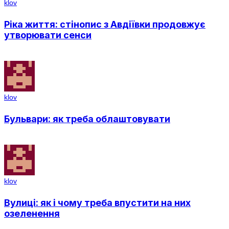
klov
Ріка життя: стінопис з Авдіївки продовжує
утворювати сенси
klov
Бульвари: як треба облаштовувати
klov
Вулиці: як і чому треба впустити на них
озеленення