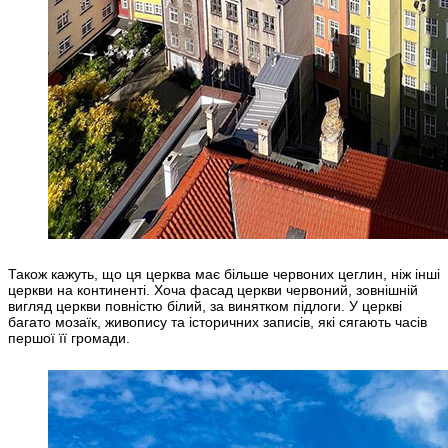
Також кажуть, що ця церква має більше червоних цеглин, ніж інші
церкви на континенті. Хоча фасад церкви червоний, зовнішній
вигляд церкви повністю білий, за винятком підлоги. У церкві
багато мозаїк, живопису та історичних записів, які сягають часів
першої її громади.