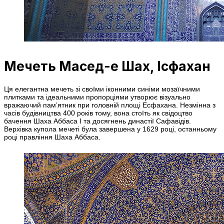
Мечеть Масед-е Шах, Ісфахан
Ця елегантна мечеть зі своїми іконними синіми мозаїчними
плитками та ідеальними пропорціями утворює візуально
вражаючий пам’ятник при головній площі Есфахана. Незмінна з
часів будівництва 400 років тому, вона стоїть як свідоцтво
бачення Шаха Аббаса І та досягнень династії Сафавідів.
Верхівка купола мечеті була завершена у 1629 році, останньому
році правління Шаха Аббаса.