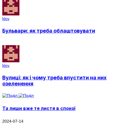
klov
Бульвари: як треба облаштовувати
klov
Вулиці: як і чому треба впустити на них
озеленення
Та лиши вже те листя в спокої
2024-07-14