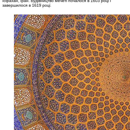
Ісфахан, Іран. Будівництво мечеті почалося в 1603 році і
завершилося в 1619 році.