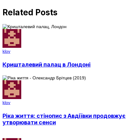
Related Posts
klov
Кришталевий палац в Лондоні
klov
Ріка життя: стінопис з Авдіївки продовжує
утворювати сенси