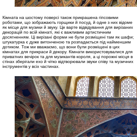
Кімната на шостому поверсі також прикрашена гіпсовими
роботами, що зображають горщики й посуд, й одне з них відоме
як місце для музики й звуку. Це варте відвідування для вирізаних
декорацій по всій кімнаті, які є важливим артистичним
досягненням. Ці вирізані форми не були розміщені там як шафи;
штукатурка є дуже витонченою та розпадається під найменшим
дотиком. Тож ми вважаємо, що вони були розміщені в цих
кімнатах для прикраси й декору. Кімнати використовувалися для
приватних вечірок та для музикантів короля, а ці порожні місця в
стінах зберігали ехо й чітко відтворювали звуки співу та музичних
інструментів у всіх частинах.