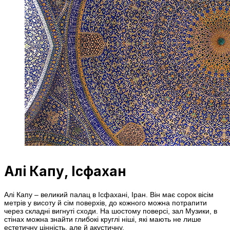
Алі Капу, Ісфахан
Алі Капу – великий палац в Ісфахані, Іран. Він має сорок вісім
метрів у висоту й сім поверхів, до кожного можна потрапити
через складні вигнуті сходи. На шостому поверсі, зал Музики, в
стінах можна знайти глибокі круглі ніші, які мають не лише
естетичну цінність, але й акустичну.