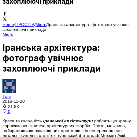
захоплюючі приклади
Home
/
ПРОСТІР
/
Місто
/
Іранська архітектура: фотограф увічнює
захоплюючі приклади
Місто
Іранська архітектура:
фотограф увічнює
захоплюючі приклади
Тоні
2019-11-20
21.9K
0
Краса та складність
іранської архітектури
роблять цю країну
справжньою скринею архітектурних скарбів. Проте, можливо,
найвражаючою ознакою цих просторів є їх неперевершено
детальні купольні стелі, які турецький фотограф Мехмет Акіф