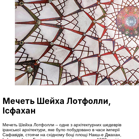
Мечеть Шейха Лотфолли,
Ісфахан
Мечеть Шейха Лотфолли – одне з архітектурних шедеврів
іранської архітектури, яке було побудовано в часи імперії
Сафавідів, стоячи на східному боці площі Накш-е Джахан,