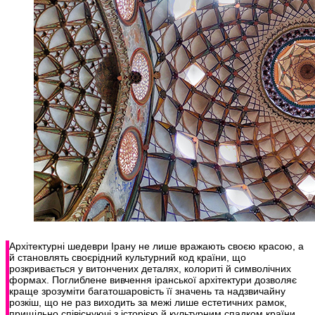
Архітектурні шедеври Ірану не лише вражають своєю красою, а
й становлять своєрідний культурний код країни, що
розкривається у витончених деталях, колориті й символічних
формах. Поглиблене вивчення іранської архітектури дозволяє
краще зрозуміти багатошаровість її значень та надзвичайну
розкіш, що не раз виходить за межі лише естетичних рамок,
прищільно співіснуючі з історією й культурним спадком країни.