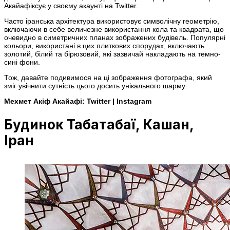
Акайафіксує у своєму акаунті на Twitter.
Часто іранська архітектура використовує символічну геометрію,
включаючи в себе величезне використання кола та квадрата, що
очевидно в симетричних планах зображених будівель. Популярні
кольори, використані в цих плиткових спорудах, включають
золотий, білий та бірюзовий, які зазвичай накладають на темно-
сині фони.
Тож, давайте подивимося на ці зображення фотографа, який
зміг увічнити сутність цього досить унікального шарму.
Мехмет Акіф Акайафі: Twitter | Instagram
Будинок Табатабаї, Кашан,
Іран