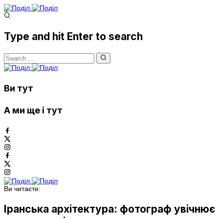
Type and hit Enter to search
Ви тут
А ми ще і тут
Ви читаєте:
Іранська архітектура: фотограф увічнює