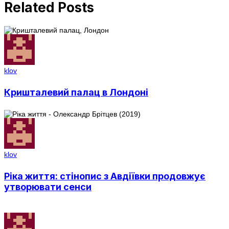
Related Posts
klov
Кришталевий палац в Лондоні
klov
Ріка життя: стінопис з Авдіївки продовжує
утворювати сенси