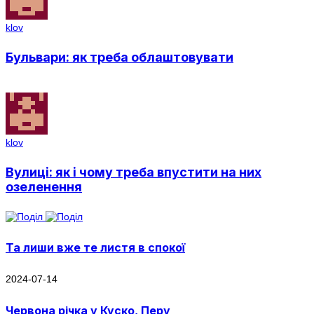
klov
Бульвари: як треба облаштовувати
klov
Вулиці: як і чому треба впустити на них
озеленення
Та лиши вже те листя в спокої
2024-07-14
Червона річка у Куско, Перу