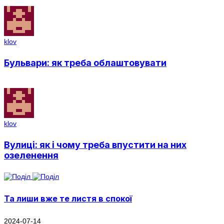
klov
Бульвари: як треба облаштовувати
klov
Вулиці: як і чому треба впустити на них
озеленення
Та лиши вже те листя в спокої
2024-07-14