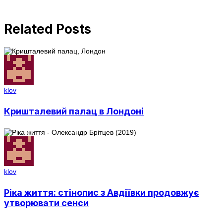
Related Posts
klov
Кришталевий палац в Лондоні
klov
Ріка життя: стінопис з Авдіївки продовжує
утворювати сенси