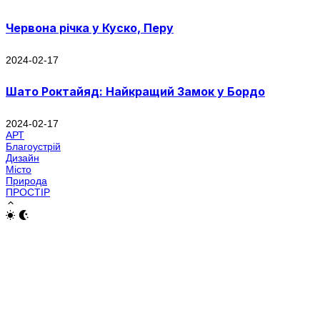
Червона річка у Куско, Перу
2024-02-17
Шато Роктайяд: Найкращий Замок у Бордо
2024-02-17
АРТ
Благоустрій
Дизайн
Місто
Природа
ПРОСТІР