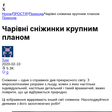
Home
/
ПРОСТІР
/
Природа
/
Чарівні сніжинки крупним планом
Природа
Чарівні сніжинки крупним
планом
Тоні
2020-02-10
5.3K
0
Сніжинки – одне з справжніх див прекрасного світу. З
мікроскопічними узорами з льоду, кожен з яких настільки
індивідуальний, настільки детальний і такий вражаючий, важко
повірити, що це відбувається природно.
Ці зображення відкривають інший світ сніжинок. Насолоджуйтеся
деякими з його захоплюючих робіт!