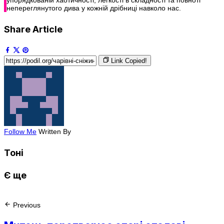
упорядкованій хаотичності, легкості в складності та повноті
непереглянутого дива у кожній дрібниці навколо нас.
Share Article
Link Copied!
Follow Me
Written By
Тоні
Є ще
Previous