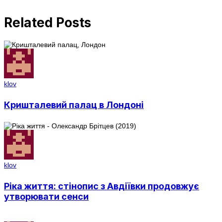
Related Posts
klov
Кришталевий палац в Лондоні
klov
Ріка життя: стінопис з Авдіївки продовжує
утворювати сенси