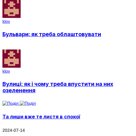
klov
Бульвари: як треба облаштовувати
klov
Вулиці: як і чому треба впустити на них
озеленення
Та лиши вже те листя в спокої
2024-07-14