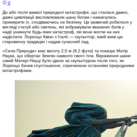
0
До або після важкої природної катастрофи, що сталася давно,
давні цивілізації висловлювали шану богам і намагались
примирити їх, сподіваючись на безпеку. Це зазвичай робилося у
вигляді статуй або святинь, які зображували вказаних богів у
надії уникнути будь-яких катастроф, які вони могли на них
надіслати. Лоренцо Квінн з Італії — скульптор, який взяв цю
старовинну традицію і надав сучасний лад.
«Сила Природи» має висоту 2,5 м (8,2 фута) та показує Матір
Наука, що обертає Землю навколо свого тіла. Вираження шани
самій Матері Науці було ідеєю за скульптурою після того, як
Лоренцо бачив спустошення, спричинене останніми природними
катастрофами.