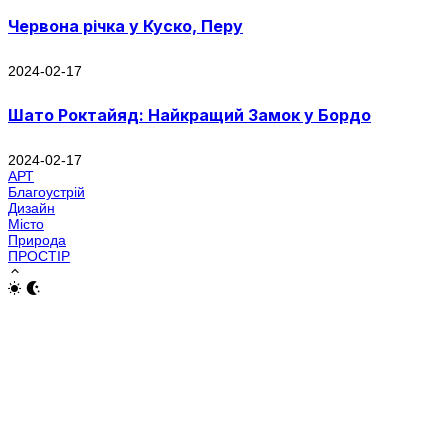
Червона річка у Куско, Перу
2024-02-17
Шато Роктайяд: Найкращий Замок у Бордо
2024-02-17
АРТ
Благоустрій
Дизайн
Місто
Природа
ПРОСТІР