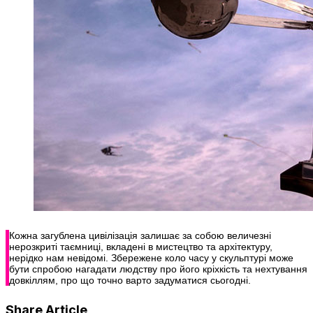
Кожна загублена цивілізація залишає за собою величезні
нерозкриті таємниці, вкладені в мистецтво та архітектуру,
нерідко нам невідомі. Збережене коло часу у скульптурі може
бути спробою нагадати людству про його кріхкість та нехтування
довкіллям, про що точно варто задуматися сьогодні.
Share Article