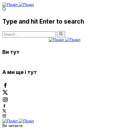
Type and hit Enter to search
Ви тут
А ми ще і тут
Ви читаєте: