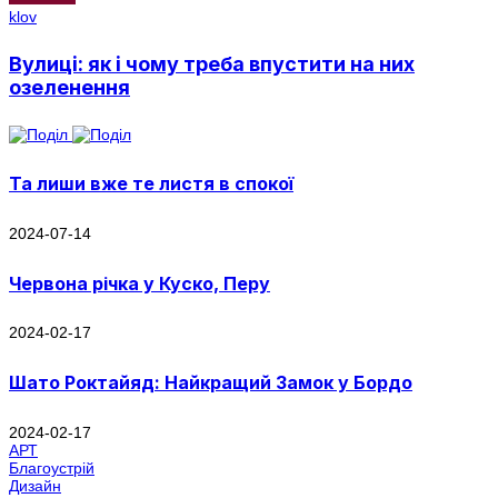
klov
Вулиці: як і чому треба впустити на них
озеленення
Та лиши вже те листя в спокої
2024-07-14
Червона річка у Куско, Перу
2024-02-17
Шато Роктайяд: Найкращий Замок у Бордо
2024-02-17
АРТ
Благоустрій
Дизайн