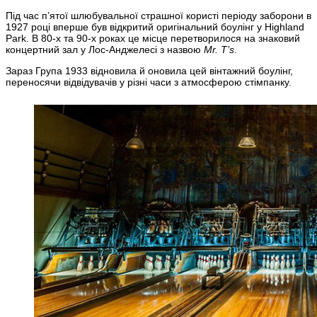
Під час п’ятої шлюбувальної страшної користі періоду заборони в
1927 році вперше був відкритий оригінальний боулінг у Highland
Park. В 80-х та 90-х роках це місце перетворилося на знаковий
концертний зал у Лос-Анджелесі з назвою
Mr. T’s
.
Зараз Група 1933 відновила й оновила цей вінтажний боулінг,
переносячи відвідувачів у різні часи з атмосферою стімпанку.