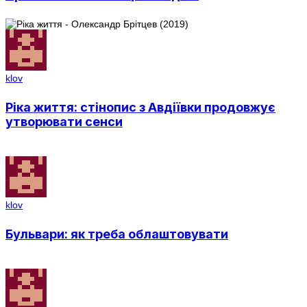
klov
Ріка життя: стінопис з Авдіївки продовжує
утворювати сенси
klov
Бульвари: як треба облаштовувати