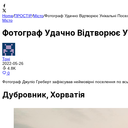
Home
/
ПРОСТІР
/
Місто
/
Фотограф Удачно Відтворює Унікальні Посе
Місто
Фотограф Удачно Відтворює У
Тоні
2022-05-26
4.8K
0
Фотограф Джуліо Греберт зафіксував неймовірні поселення по всьо
Дубровник, Хорватія