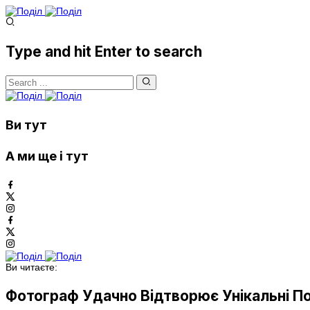
Type and hit Enter to search
Ви тут
А ми ще і тут
Ви читаєте:
Фотограф Удачно Відтворює Унікальні П