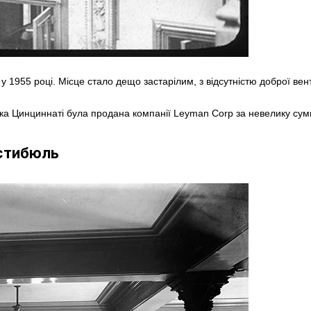
і у 1955 році. Місце стало дещо застарілим, з відсутністю доброї 
ека Цинциннаті була продана компанії Leyman Corp за невелику сумм
естибюль