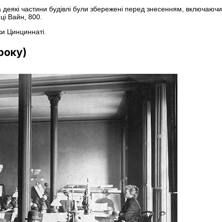
ча деякі частини будівлі були збережені перед знесенням, включаюч
ці Вайн, 800.
ки Цинциннаті.
року)