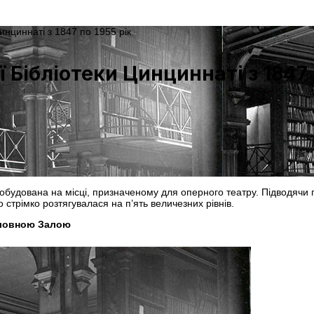
инциннаті з 1847 по 1955 рік
 Бібліотеки Цинциннаті з 1847 
побудована на місці, призначеному для оперного театру. Підводячи 
стрімко розтягувалася на п’ять величезних рівнів.
оловною Залою