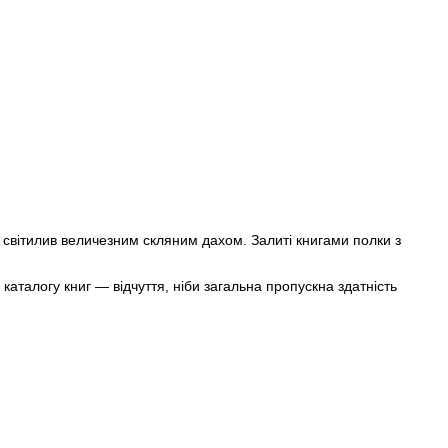
 світилив величезним скляним дахом. Залиті книгами полки з
аталогу книг — відчуття, ніби загальна пропускна здатність