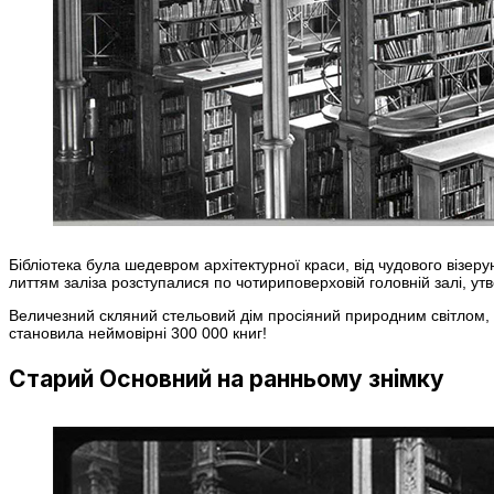
Бібліотека була шедевром архітектурної краси, від чудового візе
литтям заліза розступалися по чотириповерховій головній залі, ут
Величезний скляний стельовий дім просіяний природним світлом, д
становила неймовірні 300 000 книг!
Старий Основний на ранньому знімку