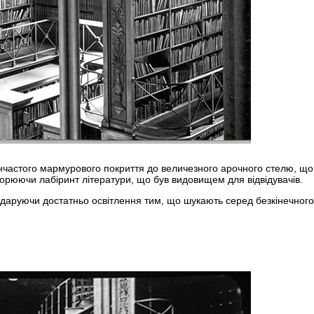
рунчастого мармурового покриття до величезного арочного стелю, що
ворюючи лабіринт літератури, що був видовищем для відвідувачів.
аруючи достатньо освітлення тим, що шукають серед безкінечного к