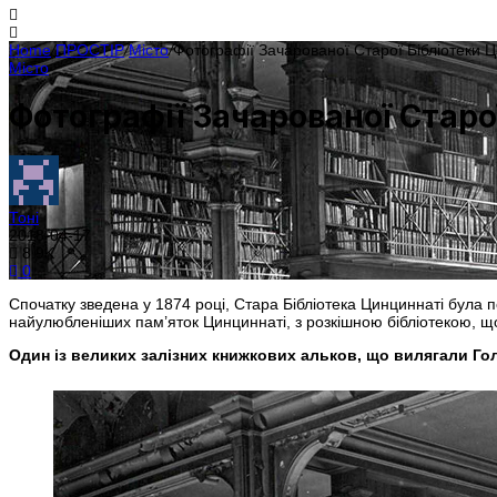
Home
/
ПРОСТІР
/
Місто
/
Фотографії Зачарованої Старої Бібліотеки Ц
Місто
Фотографії Зачарованої Старої
Тоні
2018-04-17
8.9K
0
Спочатку зведена у 1874 році, Стара Бібліотека Цинциннаті була 
найулюбленіших пам’яток Цинциннаті, з розкішною бібліотекою, що 
Один із великих залізних книжкових альков, що вилягали Г