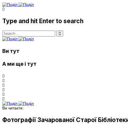
Type and hit Enter to search
Ви тут
А ми ще і тут
Ви читаєте:
Фотографії Зачарованої Старої Бібліотеки