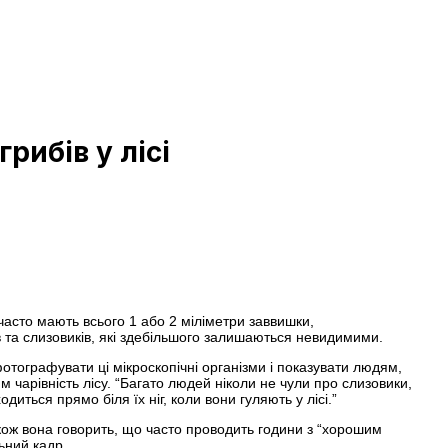
рибів у лісі
часто мають всього 1 або 2 міліметри заввишки,
в та слизовиків, які здебільшого залишаються невидимими.
тографувати ці мікроскопічні організми і показувати людям,
 чарівність лісу. “Багато людей ніколи не чули про слизовики,
иться прямо біля їх ніг, коли вони гуляють у лісі.”
акож вона говорить, що часто проводить години з “хорошим
ьний кадр.