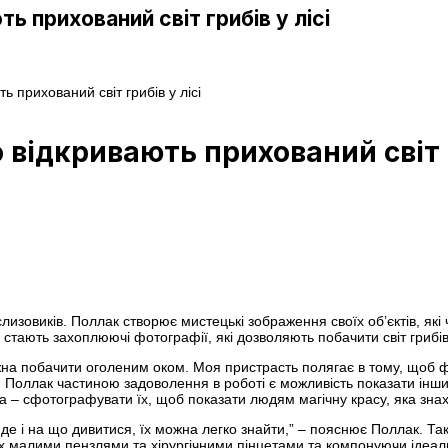
 прихований світ грибів у лісі
 прихований світ грибів у лісі
відкривають прихований світ г
зовиків. Поллак створює мистецькі зображення своїх об’єктів, які 
стають захоплюючі фотографії, які дозволяють побачити світ грибі
на побачити оголеним оком. Моя пристрасть полягає в тому, щоб фо
ля Поллак частиною задоволення в роботі є можливість показати іншим
а – сфотографувати їх, щоб показати людям магічну красу, яка знаход
 де і на що дивитися, їх можна легко знайти,” – пояснює Поллак. Т
х малими пензлями та хірургічними пінцетами та компонуючи ідеал