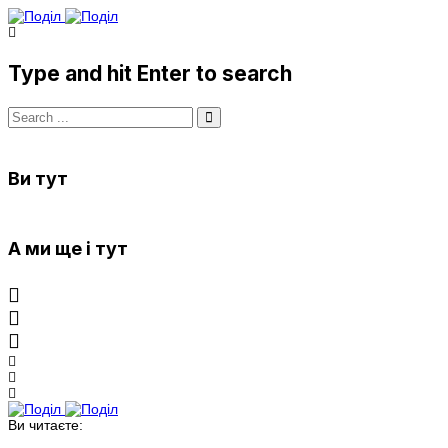
Type and hit Enter to search
Ви тут
А ми ще і тут
Ви читаєте: