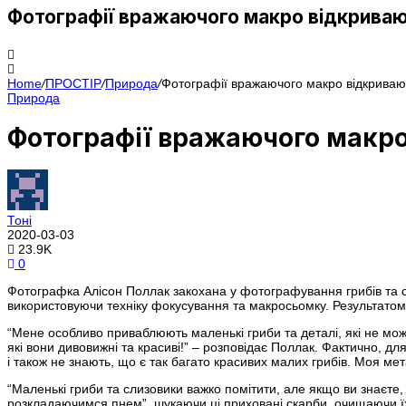
Фотографії вражаючого макро відкривають
Home
/
ПРОСТІР
/
Природа
/
Фотографії вражаючого макро відкривають
Природа
Фотографії вражаючого макро 
Тоні
2020-03-03
23.9K
0
Фотографка Алісон Поллак закохана у фотографування грибів та сли
використовуючи техніку фокусування та макросьомку. Результатом 
“Мене особливо приваблюють маленькі гриби та деталі, які не мож
які вони дивовижні та красиві!” – розповідає Поллак. Фактично, д
і також не знають, що є так багато красивих малих грибів. Моя мет
“Маленькі гриби та слизовики важко помітити, але якщо ви знаєте,
розкладаючимся пнем”, шукаючи ці приховані скарби, очищаючи ї