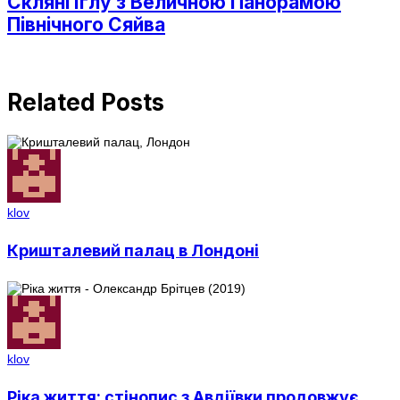
Скляні Іглу з Величною Панорамою
Північного Сяйва
Related Posts
klov
Кришталевий палац в Лондоні
klov
Ріка життя: стінопис з Авдіївки продовжує