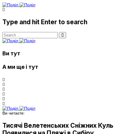
Type and hit Enter to search
Ви тут
А ми ще і тут
Ви читаєте:
Тисячі Велетенських Сніжних Куль
Появилися на Пляжі в Сибіру