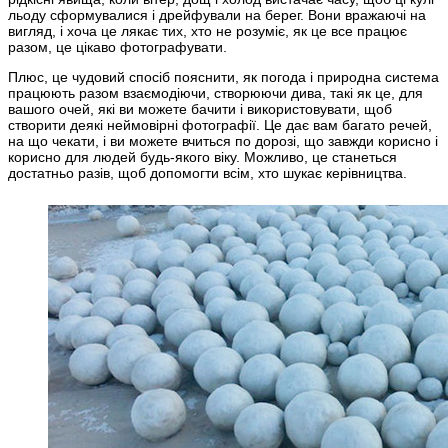
льоду сформувалися і дрейфували на берег. Вони вражаючі на
вигляд, і хоча це лякає тих, хто не розуміє, як це все працює
разом, це цікаво фотографувати.
Плюс, це чудовий спосіб пояснити, як погода і природна система
працюють разом взаємодіючи, створюючи дива, такі як це, для
вашого очей, які ви можете бачити і використовувати, щоб
створити деякі неймовірні фотографії. Це дає вам багато речей,
на що чекати, і ви можете вчиться по дорозі, що завжди корисно і
корисно для людей будь-якого віку. Можливо, це станеться
достатньо разів, щоб допомогти всім, хто шукає керівництва.