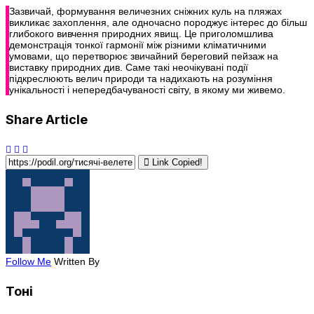
Зазвичай, формування величезних сніжних куль на пляжах
викликає захоплення, але одночасно породжує інтерес до більш
глибокого вивчення природних явищ. Це приголомшлива
демонстрація тонкої гармонії між різними кліматичними
умовами, що перетворює звичайний береговий пейзаж на
виставку природних див. Саме такі неочікувані події
підкреслюють велич природи та надихають на розуміння
унікальності і непередбачуваності світу, в якому ми живемо.
Share Article
Link Copied!
Follow Me
Written By
Тоні