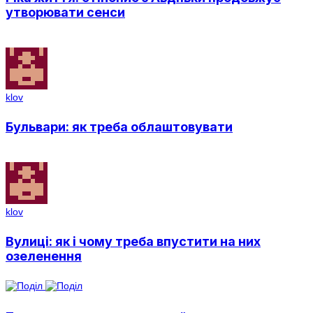
утворювати сенси
klov
Бульвари: як треба облаштовувати
klov
Вулиці: як і чому треба впустити на них
озеленення