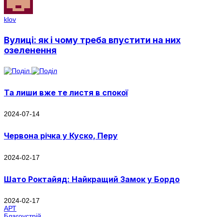
klov
Вулиці: як і чому треба впустити на них
озеленення
Та лиши вже те листя в спокої
2024-07-14
Червона річка у Куско, Перу
2024-02-17
Шато Роктайяд: Найкращий Замок у Бордо
2024-02-17
АРТ
Благоустрій