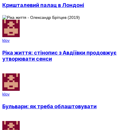
Кришталевий палац в Лондоні
klov
Ріка життя: стінопис з Авдіївки продовжує
утворювати сенси
klov
Бульвари: як треба облаштовувати