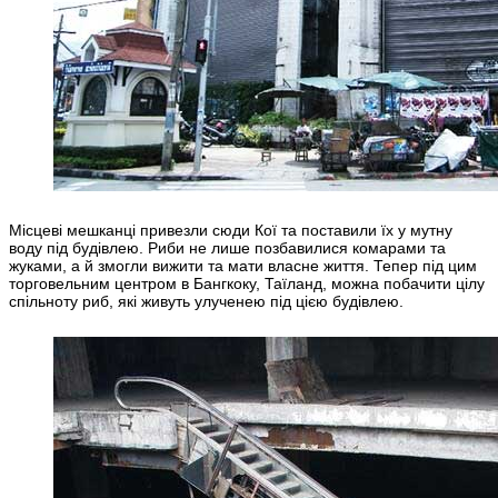
Місцеві мешканці привезли сюди Кої та поставили їх у мутну
воду під будівлею. Риби не лише позбавилися комарами та
жуками, а й змогли вижити та мати власне життя. Тепер під цим
торговельним центром в Бангкоку, Таїланд, можна побачити цілу
спільноту риб, які живуть улученею під цією будівлею.