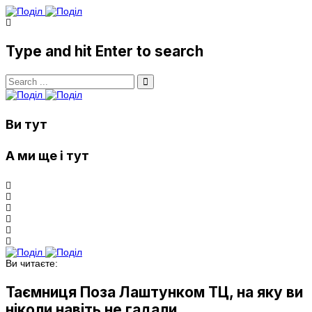
Type and hit Enter to search
Ви тут
А ми ще і тут
Ви читаєте:
Таємниця Поза Лаштунком ТЦ, на яку ви
ніколи навіть не гадали