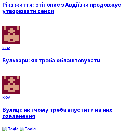
Ріка життя: стінопис з Авдіївки продовжує
утворювати сенси
klov
Бульвари: як треба облаштовувати
klov
Вулиці: як і чому треба впустити на них
озеленення