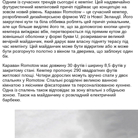
Одним із сучасних трендів сьогодні є кемпінг. Цей надзвичайно
футуристичний кемпінговий причіп підіймає цю концепцію на
зовсім новий рівень. Караван Romotow – це сучасний кемпер,
розроблений дизайнерською фірмою W2 із Нової Зеландії. Його
закруглені кути та біла оббивка роблять цей причіп унікальним,
але ще більше виділяє його те, що за допомогою кнопки центр
кемпера виїжджає вбік, перетворюється під прямим кутом до
зовнішньої оболонки у формі букви U, розкриваючи великий
вечірній майданчик, який дарує вам власну підняту терасу під
час кемпінгу. Цей майданчик може бути відкритим або ж може
бути розгорнуто полотно з вікном та дверима, що заблокує один
бік.
Караван Romotow має довжину 30 футів і ширину 8,5 футів у
закритому стані. Кемпер пропонує 290 квадратних футів
житлової площі. Чотири дорослих можуть зручно спати у двох
спальнях у Romotow. Спальні розділені великою ванною
кімнатою з якісними фіксаторами та персоналізованою кухнею.
Одна із спалень також відповідає за зону вітальні з обідньою
зоною. Також на майданчику є розкладний електричний
барбекю.