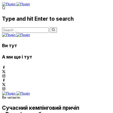
Type and hit Enter to search
Ви тут
А ми ще і тут
Ви читаєте:
Сучасний кемпінговий причіп