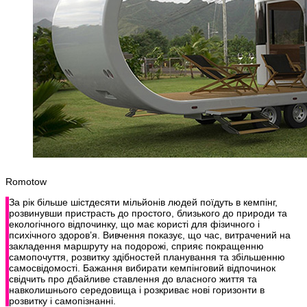
Romotow
За рік більше шістдесяти мільйонів людей поїдуть в кемпінг,
розвинувши пристрасть до простого, близького до природи та
екологічного відпочинку, що має користі для фізичного і
психічного здоров’я. Вивчення показує, що час, витрачений на
закладення маршруту на подорожі, сприяє покращенню
самопочуття, розвитку здібностей планування та збільшенню
самосвідомості. Бажання вибирати кемпінговий відпочинок
свідчить про дбайливе ставлення до власного життя та
навколишнього середовища і розкриває нові горизонти в
розвитку і самопізнанні.