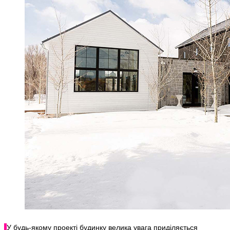
У будь-якому проекті будинку велика увага приділяється