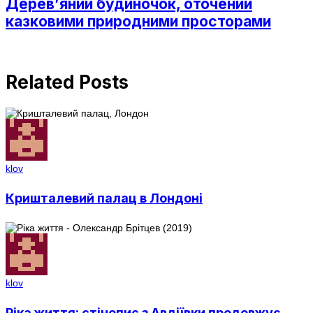
Дерев’яний будиночок, оточений
казковими природними просторами
Related Posts
klov
Кришталевий палац в Лондоні
klov
Ріка життя: стінопис з Авдіївки продовжує