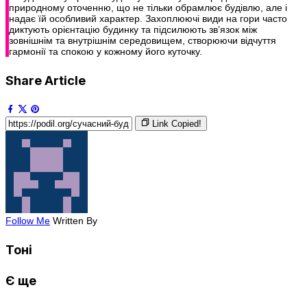
природному оточенню, що не тільки обрамлює будівлю, але і
надає їй особливий характер. Захоплюючі види на гори часто
диктують орієнтацію будинку та підсилюють зв’язок між
зовнішнім та внутрішнім середовищем, створюючи відчуття
гармонії та спокою у кожному його куточку.
Share Article
Link Copied!
Follow Me
Written By
Тоні
Є ще