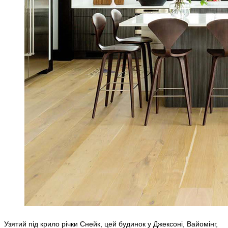
Узятий під крило річки Снейк, цей будинок у Джексоні, Вайомінг,