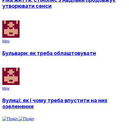
утворювати сенси
klov
Бульвари: як треба облаштовувати
klov
Вулиці: як і чому треба впустити на них
озеленення