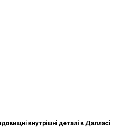
довищні внутрішні деталі в Далласі