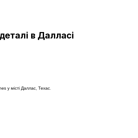
деталі в Далласі
es у місті Даллас, Техас.