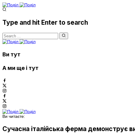
Type and hit Enter to search
Ви тут
А ми ще і тут
Ви читаєте:
Сучасна італійська ферма демонструє ви