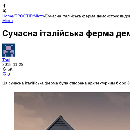
Home
/
ПРОСТІР
/
Місто
/
Сучасна італійська ферма демонструє видов
Місто
Сучасна італійська ферма дем
Тоні
2018-11-29
5K
0
Ця сучасна італійська ферма була створена архітектурним бюро Joh