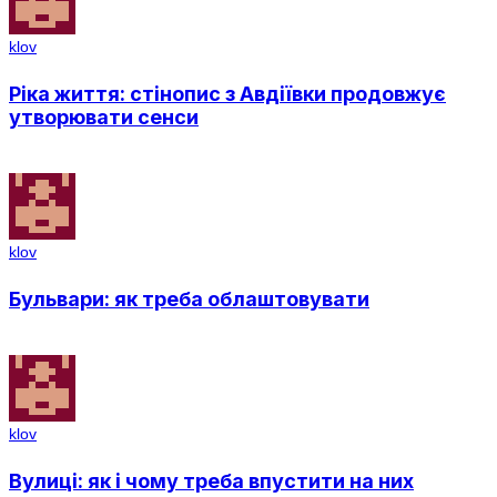
klov
Ріка життя: стінопис з Авдіївки продовжує
утворювати сенси
klov
Бульвари: як треба облаштовувати
klov
Вулиці: як і чому треба впустити на них