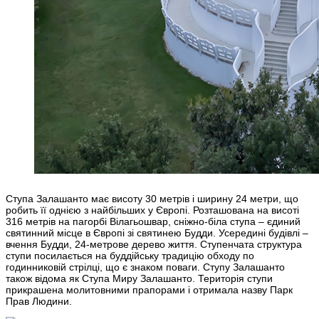
Ступа Залашанто має висоту 30 метрів і ширину 24 метри, що
робить її однією з найбільших у Європі. Розташована на висоті
316 метрів на пагорбі Вілагьошвар, сніжно-біла ступа – єдиний
святинний місце в Європі зі святинею Будди. Усередині будівлі –
вчення Будди, 24-метрове дерево життя. Ступенчата структура
ступи посилається на буддійську традицію обходу по
годинниковій стрілці, що є знаком поваги. Ступу Залашанто
також відома як Ступа Миру Залашанто. Територія ступи
прикрашена молитовними прапорами і отримала назву Парк
Прав Людини.