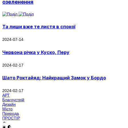
озеленення
Та лиши вже те листя в спокої
2024-07-14
Червона річка у Куско, Перу
2024-02-17
Шато Роктайяд: Найкращий Замок у Бордо
2024-02-17
АРТ
Благоустрій
Дизайн
Місто
Природа
ПРОСТІР