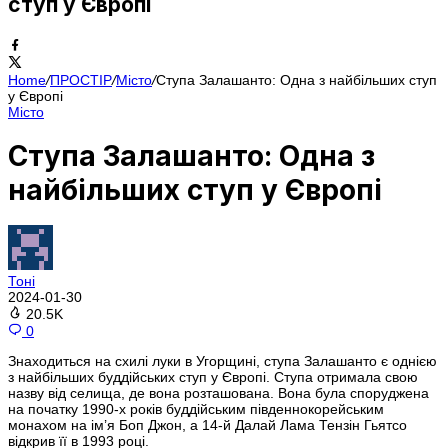
ступ у Європі
Home
/
ПРОСТІР
/
Місто
/
Ступа Залашанто: Одна з найбільших ступ
у Європі
Місто
Ступа Залашанто: Одна з
найбільших ступ у Європі
Тоні
2024-01-30
20.5K
0
Знаходиться на схилі луки в Угорщині, ступа Залашанто є однією
з найбільших буддійських ступ у Європі. Ступа отримала свою
назву від селища, де вона розташована. Вона була споруджена
на початку 1990-х років буддійським південнокорейським
монахом на ім’я Боп Джон, а 14-й Далай Лама Тензін Гьятсо
відкрив її в 1993 році.