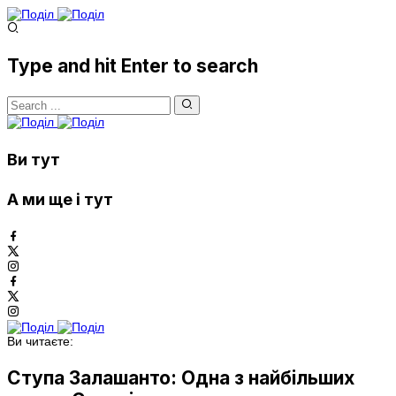
Type and hit Enter to search
Ви тут
А ми ще і тут
Ви читаєте:
Ступа Залашанто: Одна з найбільших