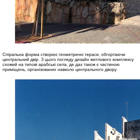
Спіральна форма створює геометричні тераси, обгортаючи
центральний двір. З цього погляду дизайн житлового комплексу
схожий на типові арабські села, де дах також є частиною
приміщень, організованих навколо центрального двору.