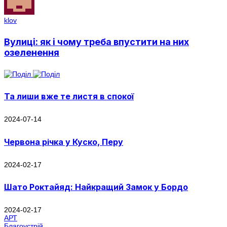
klov
Вулиці: як і чому треба впустити на них
озеленення
Та лиши вже те листя в спокої
2024-07-14
Червона річка у Куско, Перу
2024-02-17
Шато Роктайяд: Найкращий Замок у Бордо
2024-02-17
АРТ
Благоустрій