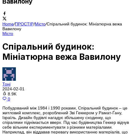
Вавилону
Home
/
ПРОСТІР
/
Місто
/
Спіральний будинок: Мініатюрна вежа
Вавилону
Місто
Спіральний будинок:
Мініатюрна вежа Вавилону
Тоні
2024-02-01
8.9K
0
Побудований між 1984 і 1990 роками, Спіральний будинок – це
житловий комплекс, розроблений Зві Геккером у Рамат-Ґану,
Ізраїль. Дизайн будівлі нагадує збільшену сходинку, що
спіралями піднімається вверх. Під час будівництва Геккер відчув
себе вільним експериментувати з різними матеріалами.
Наприклад, він віддавав перевагу використанню матеріалів, що