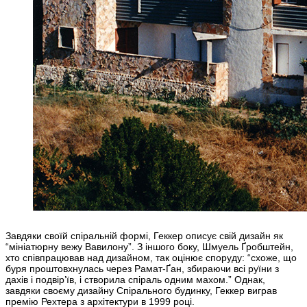
Завдяки своїй спіральній формі, Геккер описує свій дизайн як
“мініатюрну вежу Вавилону”. З іншого боку, Шмуель Ґробштейн,
хто співпрацював над дизайном, так оцінює споруду: “схоже, що
буря проштовхнулась через Рамат-Ґан, збираючи всі руїни з
дахів і подвір’їв, і створила спіраль одним махом.” Однак,
завдяки своєму дизайну Спірального будинку, Геккер виграв
премію Рехтера з архітектури в 1999 році.