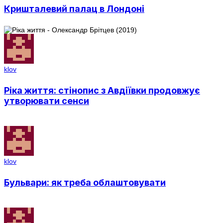
Кришталевий палац в Лондоні
klov
Ріка життя: стінопис з Авдіївки продовжує
утворювати сенси
klov
Бульвари: як треба облаштовувати