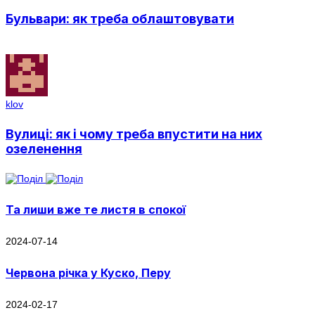
Бульвари: як треба облаштовувати
klov
Вулиці: як і чому треба впустити на них
озеленення
Та лиши вже те листя в спокої
2024-07-14
Червона річка у Куско, Перу
2024-02-17