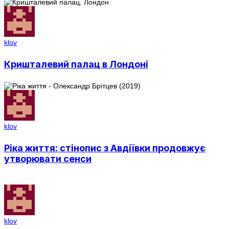
klov
Кришталевий палац в Лондоні
klov
Ріка життя: стінопис з Авдіївки продовжує
утворювати сенси
klov