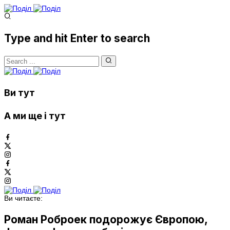
Type and hit Enter to search
Ви тут
А ми ще і тут
Ви читаєте:
Роман Роброек подорожує Європою,