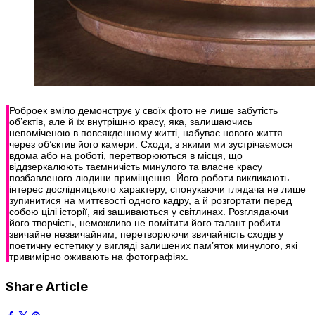
Роброек вміло демонструє у своїх фото не лише забутість
об’єктів, але й їх внутрішню красу, яка, залишаючись
непоміченою в повсякденному житті, набуває нового життя
через об’єктив його камери. Сходи, з якими ми зустрічаємося
вдома або на роботі, перетворюються в місця, що
віддзеркалюють таємничість минулого та власне красу
позбавленого людини приміщення. Його роботи викликають
інтерес дослідницького характеру, спонукаючи глядача не лише
зупинитися на миттєвості одного кадру, а й розгортати перед
собою цілі історії, які зашиваються у світлинах. Розглядаючи
його творчість, неможливо не помітити його талант робити
звичайне незвичайним, перетворюючи звичайність сходів у
поетичну естетику у вигляді залишених пам’яток минулого, які
тривимірно оживають на фотографіях.
Share Article