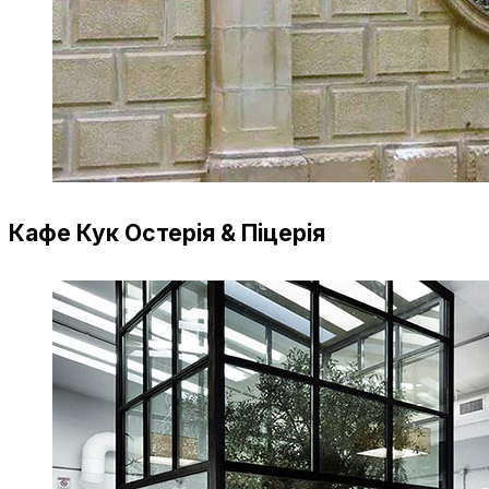
Кафе Кук Остерія & Піцерія