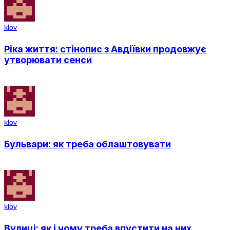
klov
Ріка життя: стінопис з Авдіївки продовжує
утворювати сенси
klov
Бульвари: як треба облаштовувати
klov
Вулиці: як і чому треба впустити на них