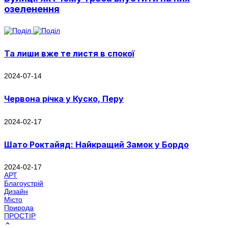
озеленення
Та лиши вже те листя в спокої
2024-07-14
Червона річка у Куско, Перу
2024-02-17
Шато Роктайяд: Найкращий Замок у Бордо
2024-02-17
АРТ
Благоустрій
Дизайн
Місто
Природа
ПРОСТІР