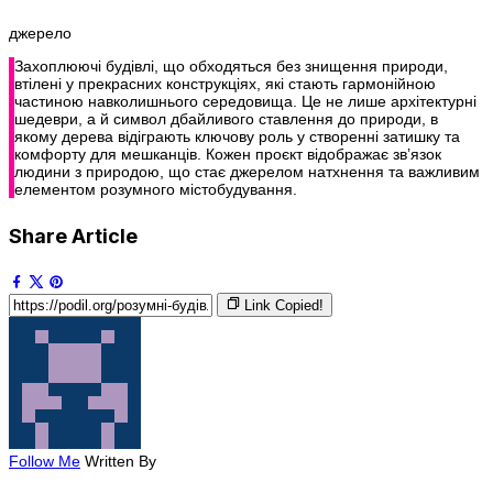
джерело
Захоплюючі будівлі, що обходяться без знищення природи,
втілені у прекрасних конструкціях, які стають гармонійною
частиною навколишнього середовища. Це не лише архітектурні
шедеври, а й символ дбайливого ставлення до природи, в
якому дерева відіграють ключову роль у створенні затишку та
комфорту для мешканців. Кожен проєкт відображає зв’язок
людини з природою, що стає джерелом натхнення та важливим
елементом розумного містобудування.
Share Article
Link Copied!
Follow Me
Written By