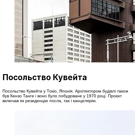
Посольство Кувейта
Посольство Кувейта у Токіо, Японія. Архітектором будівлі також
був Кензо Танге і воно було побудоване у 1970 році. Проект
включав як резиденцію посла, так і канцелярію.