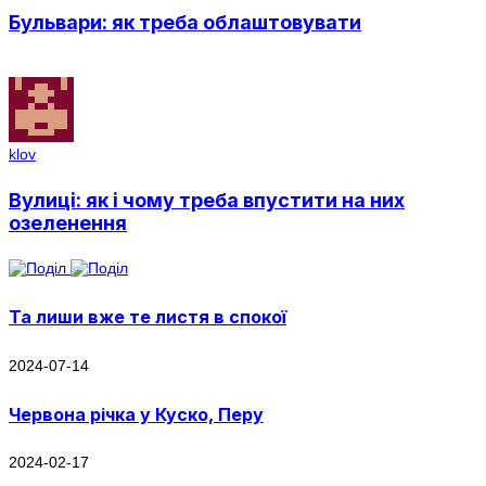
Бульвари: як треба облаштовувати
klov
Вулиці: як і чому треба впустити на них
озеленення
Та лиши вже те листя в спокої
2024-07-14
Червона річка у Куско, Перу
2024-02-17