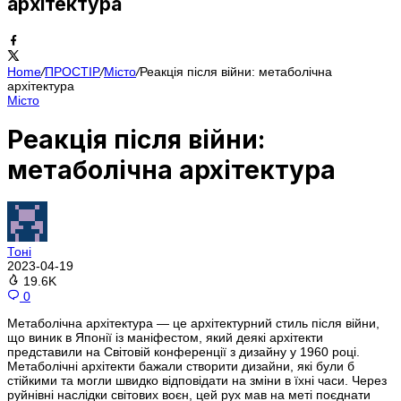
архітектура
Home
/
ПРОСТІР
/
Місто
/
Реакція після війни: метаболічна
архітектура
Місто
Реакція після війни:
метаболічна архітектура
Тоні
2023-04-19
19.6K
0
Метаболічна архітектура — це архітектурний стиль після війни,
що виник в Японії із маніфестом, який деякі архітекти
представили на Світовій конференції з дизайну у 1960 році.
Метаболічні архітекти бажали створити дизайни, які були б
стійкими та могли швидко відповідати на зміни в їхні часи. Через
руйнівні наслідки світових воєн, цей рух мав на меті поєднати