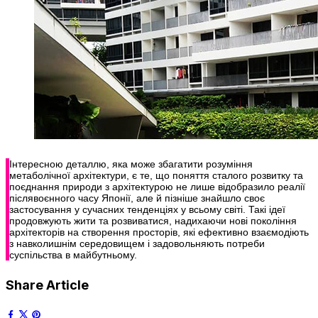
Інтересною деталлю, яка може збагатити розуміння
метаболічної архітектури, є те, що поняття сталого розвитку та
поєднання природи з архітектурою не лише відобразило реалії
післявоєнного часу Японії, але й пізніше знайшло своє
застосування у сучасних тенденціях у всьому світі. Такі ідеї
продовжують жити та розвиватися, надихаючи нові покоління
архітекторів на створення просторів, які ефективно взаємодіють
з навколишнім середовищем і задовольняють потреби
суспільства в майбутньому.
Share Article