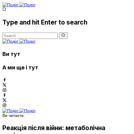
Type and hit Enter to search
Ви тут
А ми ще і тут
Ви читаєте:
Реакція після війни: метаболічна