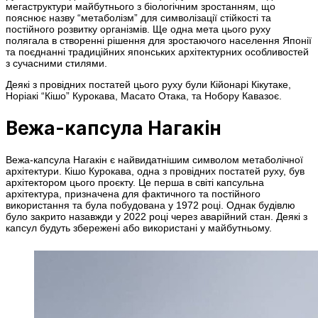
мегаструктури майбутнього з біологічним зростанням, що
пояснює назву “метаболізм” для символізації стійкості та
постійного розвитку організмів. Ще одна мета цього руху
полягала в створенні рішення для зростаючого населення Японії
та поєднанні традиційних японських архітектурних особливостей
з сучасними стилями.
Деякі з провідних постатей цього руху були Кійонарі Кікутаке,
Норіакі “Кішо” Курокава, Масато Отака, та Нобору Кавазоє.
Вежа-капсула Нагакін
Вежа-капсула Нагакін є найвидатнішим символом метаболічної
архітектури. Кішо Курокава, одна з провідних постатей руху, був
архітектором цього проєкту. Це перша в світі капсульна
архітектура, призначена для фактичного та постійного
використання та була побудована у 1972 році. Однак будівлю
було закрито назавжди у 2022 році через аварійний стан. Деякі з
капсул будуть збережені або використані у майбутньому.