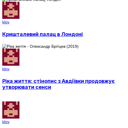
klov
Кришталевий палац в Лондоні
klov
Ріка життя: стінопис з Авдіївки продовжує
утворювати сенси
klov