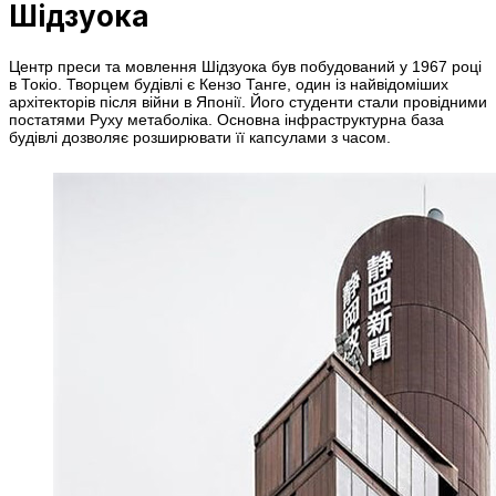
Шідзуока
Центр преси та мовлення Шідзуока був побудований у 1967 році
в Токіо. Творцем будівлі є Кензо Танге, один із найвідоміших
архітекторів після війни в Японії. Його студенти стали провідними
постатями Руху метаболіка. Основна інфраструктурна база
будівлі дозволяє розширювати її капсулами з часом.