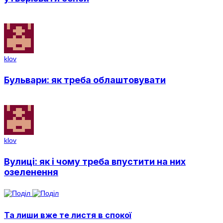
klov
Бульвари: як треба облаштовувати
klov
Вулиці: як і чому треба впустити на них
озеленення
Та лиши вже те листя в спокої