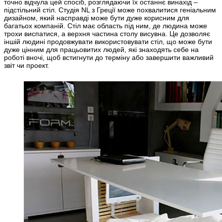
точно відчула цей спосіб, розглядаючи їх останнє винахід –
підстільний стіл. Студія NL з Греції може похвалитися геніальним
дизайном, який насправді може бути дуже корисним для
багатьох компаній. Стіл має область під ним, де людина може
трохи виспатися, а верхня частина столу висувна. Це дозволяє
іншій людині продовжувати використовувати стіл, що може бути
дуже цінним для працьовитих людей, які знаходять себе на
роботі вночі, щоб встигнути до терміну або завершити важливий
звіт чи проект.