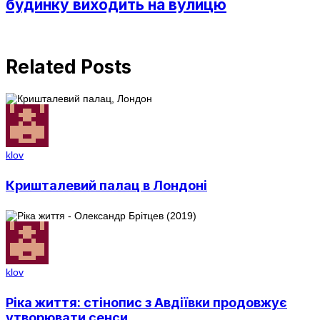
будинку виходить на вулицю
Related Posts
klov
Кришталевий палац в Лондоні
klov
Ріка життя: стінопис з Авдіївки продовжує
утворювати сенси