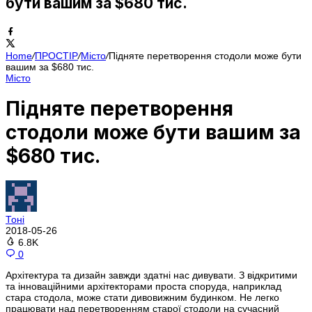
бути вашим за $680 тис.
Home
/
ПРОСТІР
/
Місто
/
Підняте перетворення стодоли може бути
вашим за $680 тис.
Місто
Підняте перетворення
стодоли може бути вашим за
$680 тис.
Тоні
2018-05-26
6.8K
0
Архітектура та дизайн завжди здатні нас дивувати. З відкритими
та інноваційними архітекторами проста споруда, наприклад
стара стодола, може стати дивовижним будинком. Не легко
працювати над перетворенням старої стодоли на сучасний