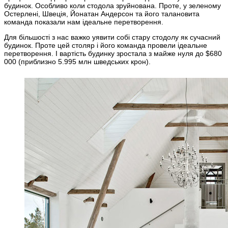
будинок. Особливо коли стодола зруйнована. Проте, у зеленому
Остерлені, Швеція, Йонатан Андерсон та його талановита
команда показали нам ідеальне перетворення.
Для більшості з нас важко уявити собі стару стодолу як сучасний
будинок. Проте цей столяр і його команда провели ідеальне
перетворення. І вартість будинку зростала з майже нуля до $680
000 (приблизно 5.995 млн шведських крон).