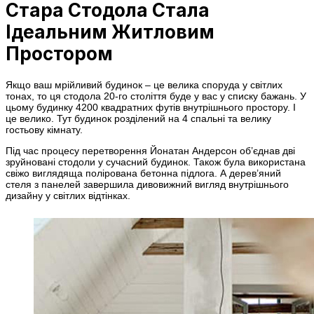
Стара Стодола Стала
Ідеальним Житловим
Простором
Якщо ваш мрійливий будинок – це велика споруда у світлих
тонах, то ця стодола 20-го століття буде у вас у списку бажань. У
цьому будинку 4200 квадратних футів внутрішнього простору. І
це велико. Тут будинок розділений на 4 спальні та велику
гостьову кімнату.
Під час процесу перетворення Йонатан Андерсон об’єднав дві
зруйновані стодоли у сучасний будинок. Також була використана
свіжо виглядяща полірована бетонна підлога. А дерев’яний
стеля з панелей завершила дивовижний вигляд внутрішнього
дизайну у світлих відтінках.