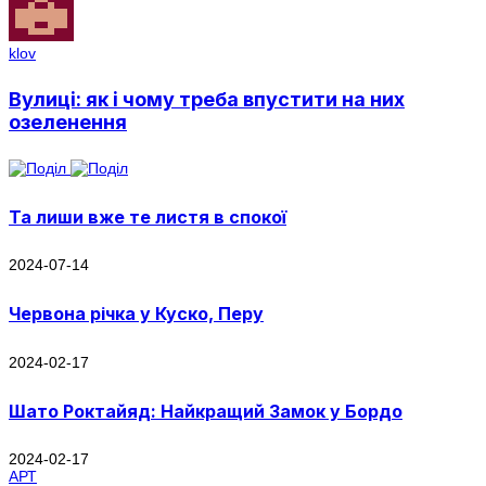
klov
Вулиці: як і чому треба впустити на них
озеленення
Та лиши вже те листя в спокої
2024-07-14
Червона річка у Куско, Перу
2024-02-17
Шато Роктайяд: Найкращий Замок у Бордо
2024-02-17
АРТ