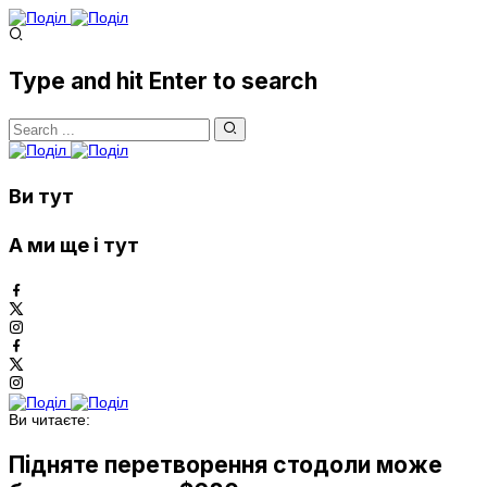
Type and hit Enter to search
Ви тут
А ми ще і тут
Ви читаєте:
Підняте перетворення стодоли може