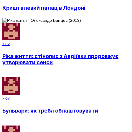
Кришталевий палац в Лондоні
klov
Ріка життя: стінопис з Авдіївки продовжує
утворювати сенси
klov
Бульвари: як треба облаштовувати