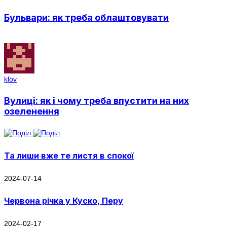
Бульвари: як треба облаштовувати
klov
Вулиці: як і чому треба впустити на них
озеленення
Та лиши вже те листя в спокої
2024-07-14
Червона річка у Куско, Перу
2024-02-17