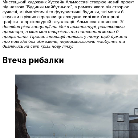
Мистецький художник Хуссейн Альмоссаві створює новий проєкт
під назвою “Будинки майбутнього”, в рамках якого він створює
сучасні, мінімалістичні та футуристичні будинки, які могли б
існувати в різних середовищах завдяки силі комп’ютерної
графіки та архітектурній візуалізації. Альмоссаві пояснює
’Я
дослідив різні концепції та ідеї в архітектурі, розглядаючи
простори, в яких моя творчість та натхнення могли б
процвітати. Процес інновацій полягає у тому, щоб думати
про нові ідеї без обмежень, переосмислюючи майбутнє та
дивлячись на світ крізь нову лінзу.’
Втеча рибалки