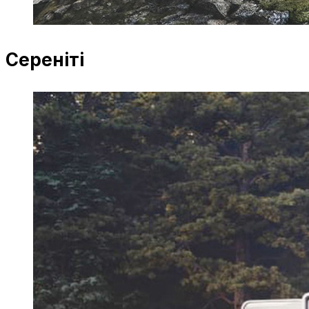
Сереніті