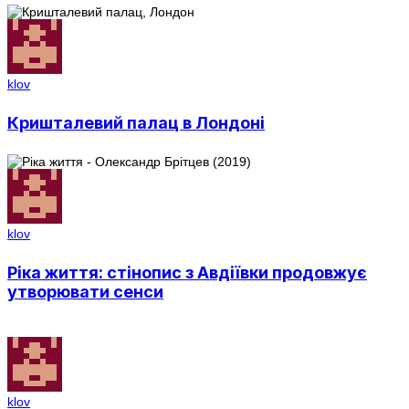
klov
Кришталевий палац в Лондоні
klov
Ріка життя: стінопис з Авдіївки продовжує
утворювати сенси
klov