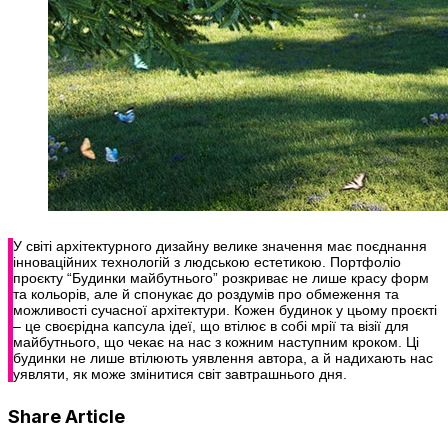
У світі архітектурного дизайну велике значення має поєднання
інноваційних технологій з людською естетикою. Портфоліо
проєкту “Будинки майбутнього” розкриває не лише красу форм
та кольорів, але й спонукає до роздумів про обмеження та
можливості сучасної архітектури. Кожен будинок у цьому проєкті
– це своєрідна капсула ідеї, що втілює в собі мрії та візії для
майбутнього, що чекає на нас з кожним наступним кроком. Ці
будинки не лише втілюють уявлення автора, а й надихають нас
уявляти, як може змінитися світ завтрашнього дня.
Share Article