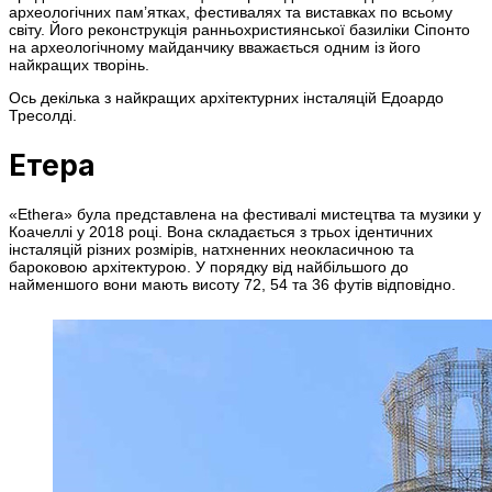
археологічних пам’ятках, фестивалях та виставках по всьому
світу. Його реконструкція ранньохристиянської базиліки Сіпонто
на археологічному майданчику вважається одним із його
найкращих творінь.
Ось декілька з найкращих архітектурних інсталяцій Едоардо
Тресолді.
Етера
«Ethera» була представлена на фестивалі мистецтва та музики у
Коачеллі у 2018 році. Вона складається з трьох ідентичних
інсталяцій різних розмірів, натхненних неокласичною та
бароковою архітектурою. У порядку від найбільшого до
найменшого вони мають висоту 72, 54 та 36 футів відповідно.