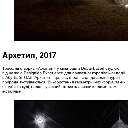
Архетип, 2017
Тресолді створив «Архетип» у співпраці з Dubai-based студією
під назвою Designlab Experience для приватної королівської події
в Абу-Дабі, ОАЕ. Архетип – це, в сутності, сад, де архітектура і
природа зустрічаються. Використання геометричних форм, таких
як куби та кулі, надає сучасний штрих класичним елементам
інсталяцій.