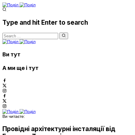
Type and hit Enter to search
Ви тут
А ми ще і тут
Ви читаєте:
Провідні архітектурні інсталяції від