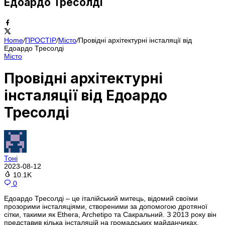
Едоардо Тресолді
Home
/
ПРОСТІР
/
Місто
/
Провідні архітектурні інсталяції від
Едоардо Тресолді
Місто
Провідні архітектурні
інсталяції від Едоардо
Тресолді
Тоні
2023-08-12
10.1K
0
Едоардо Тресолді – це італійський митець, відомий своїми
прозорими інсталяціями, створеними за допомогою дротяної
сітки, такими як Ethera, Archetipo та Сакральний. З 2013 року він
представив кілька інсталяцій на громадських майданчиках,