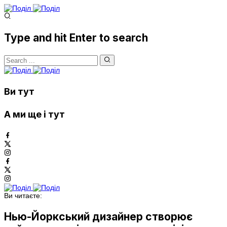
Type and hit Enter to search
Ви тут
А ми ще і тут
Ви читаєте:
Нью-Йоркський дизайнер створює