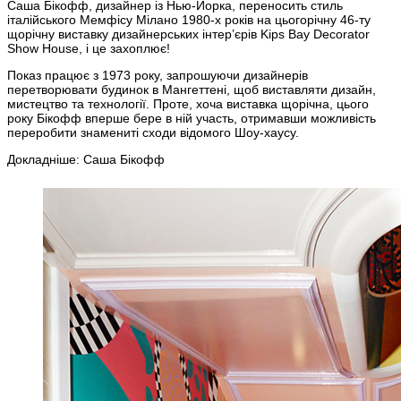
Саша Бікофф, дизайнер із Нью-Йорка, переносить стиль
італійського Мемфісу Мілано 1980-х років на цьогорічну 46-ту
щорічну виставку дизайнерських інтер’єрів Kips Bay Decorator
Show House, і це захоплює!
Показ працює з 1973 року, запрошуючи дизайнерів
перетворювати будинок в Мангеттені, щоб виставляти дизайн,
мистецтво та технології. Проте, хоча виставка щорічна, цього
року Бікофф вперше бере в ній участь, отримавши можливість
переробити знамениті сходи відомого Шоу-хаусу.
Докладніше: Саша Бікофф