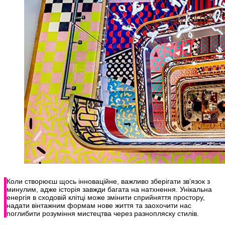
Коли створюєш щось інноваційне, важливо зберігати зв’язок з
минулим, адже історія завжди багата на натхнення. Унікальна
енергія в сходовій клітці може змінити сприйняття простору,
надати вінтажним формам нове життя та заохочити нас
поглибити розуміння мистецтва через разнопляску стилів.