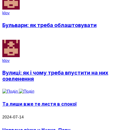
klov
Бульвари: як треба облаштовувати
klov
Вулиці: як і чому треба впустити на них
озеленення
Та лиши вже те листя в спокої
2024-07-14
Червона річка у Куско, Перу