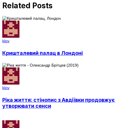
Related Posts
klov
Кришталевий палац в Лондоні
klov
Ріка життя: стінопис з Авдіївки продовжує
утворювати сенси