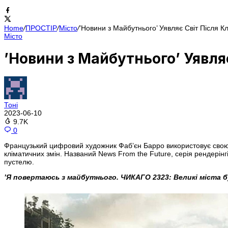
Home
/
ПРОСТІР
/
Місто
/
’Новини з Майбутнього’ Уявляє Світ Після К
Місто
’Новини з Майбутнього’ Уявля
Тоні
2023-06-10
9.7K
0
Французький цифровий художник Фаб’єн Барро використовує свою 
кліматичних змін. Названий News From the Future, серія рендерінгі
пустелю.
’Я повертаюсь з майбутнього. ЧИКАГО 2323: Великі міста б