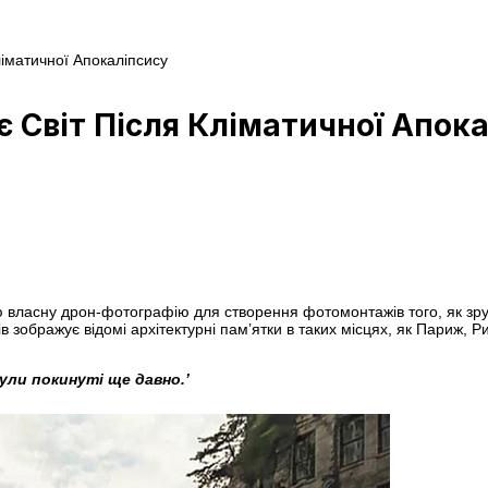
ліматичної Апокаліпсису
є Світ Після Кліматичної Апок
власну дрон-фотографію для створення фотомонтажів того, як зруй
в зображує відомі архітектурні пам’ятки в таких місцях, як Париж, Р
ули покинуті ще давно.’