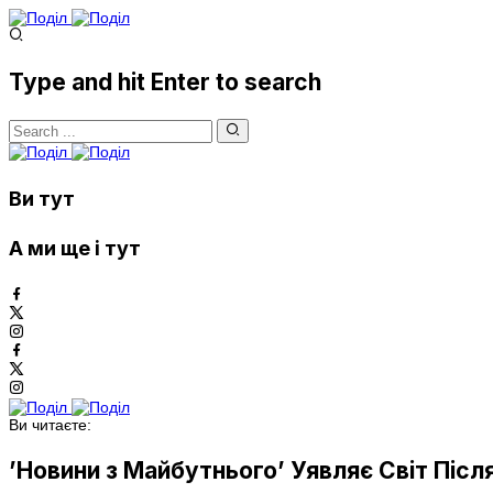
Type and hit Enter to search
Ви тут
А ми ще і тут
Ви читаєте:
’Новини з Майбутнього’ Уявляє Світ Післ