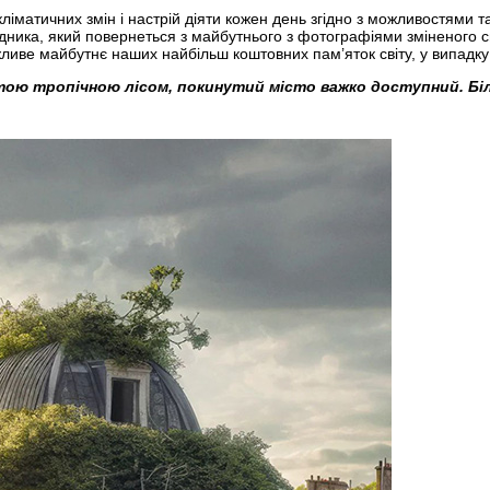
ліматичних змін і настрій діяти кожен день згідно з можливостями т
ника, який повернеться з майбутнього з фотографіями зміненого св
иве майбутнє наших найбільш коштовних пам’яток світу, у випадку
ою тропічною лісом, покинутий місто важко доступний. Біль