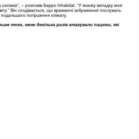
а силами”, – розповів Барро Inhabitat. “У моєму випадку моя
іту.” Він сподівається, що вражаючі зображення послужать
 подальшого погіршення клімату.
ше того, мене декілька разів атакували пацюки, які