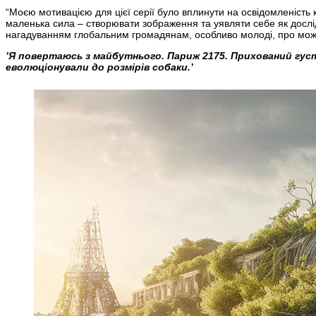
“Моєю мотивацією для цієї серії було вплинути на освідомленість к
маленька сила – створювати зображення та уявляти себе як дослід
нагадуванням глобальним громадянам, особливо молоді, про можл
’Я повертаюсь з майбутнього. Париж 2175. Прихований густ
еволюціонували до розмірів собаки.’