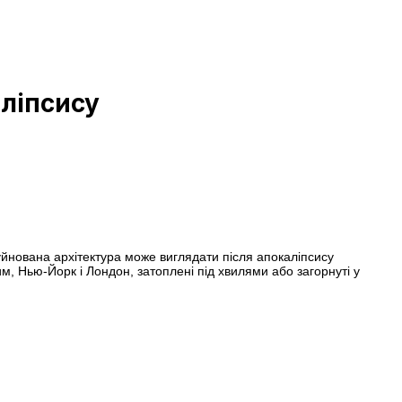
аліпсису
нована архітектура може виглядати після апокаліпсису
им, Нью-Йорк і Лондон, затоплені під хвилями або загорнуті у