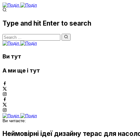
Type and hit Enter to search
Ви тут
А ми ще і тут
Ви читаєте:
Неймовірні ідеї дизайну терас для насол