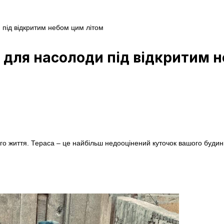
 під відкритим небом цим літом
с для насолоди під відкритим 
го життя. Тераса – це найбільш недооцінений куточок вашого будин