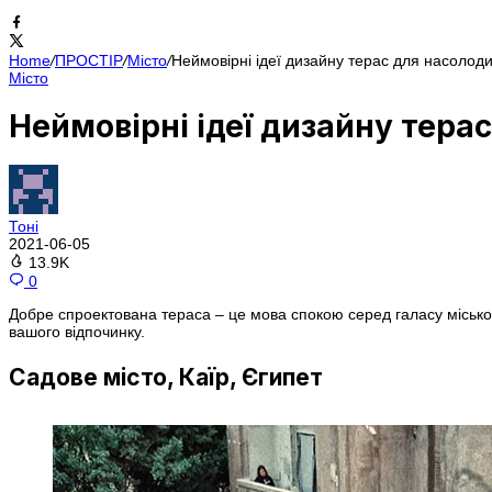
Home
/
ПРОСТІР
/
Місто
/
Неймовірні ідеї дизайну терас для насолоди
Місто
Неймовірні ідеї дизайну тера
Тоні
2021-06-05
13.9K
0
Добре спроектована тераса – це мова спокою серед галасу місько
вашого відпочинку.
Садове місто, Каїр, Єгипет