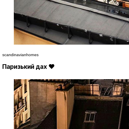
scandinavianhomes
Паризький дах ❤