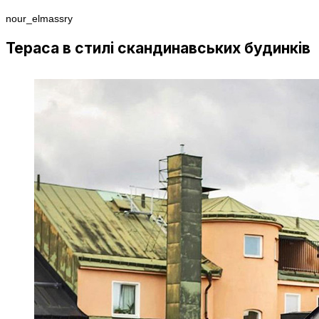
nour_elmassry
Тераса в стилі скандинавських будинків