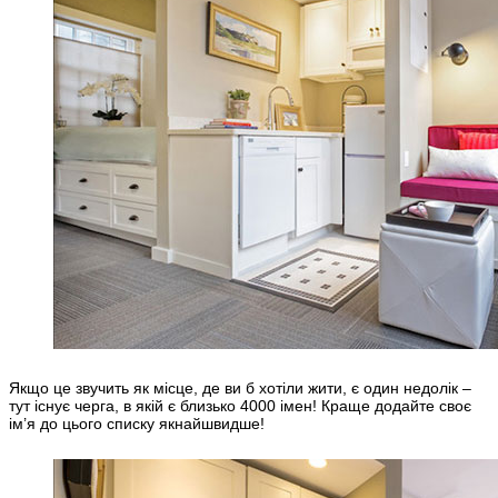
Якщо це звучить як місце, де ви б хотіли жити, є один недолік –
тут існує черга, в якій є близько 4000 імен! Краще додайте своє
ім’я до цього списку якнайшвидше!