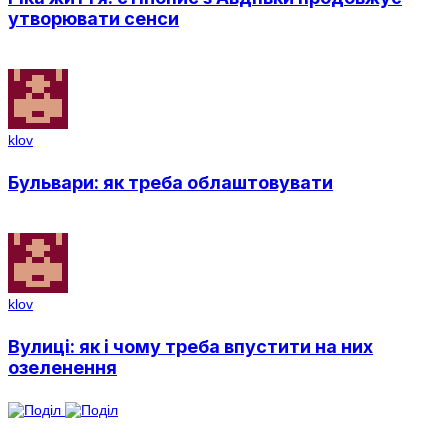
утворювати сенси
klov
Бульвари: як треба облаштовувати
klov
Вулиці: як і чому треба впустити на них
озеленення