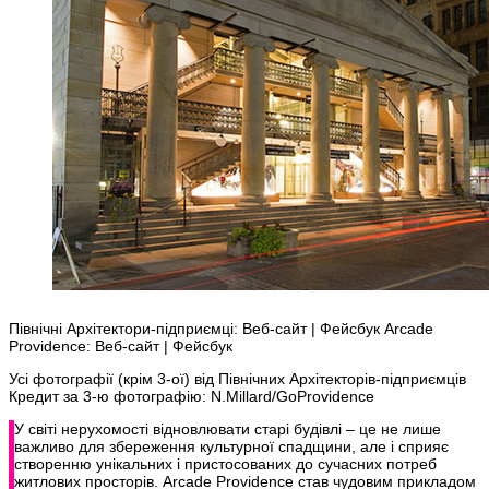
Північні Архітектори-підприємці: Веб-сайт | Фейсбук Arcade
Providence: Веб-сайт | Фейсбук
Усі фотографії (крім 3-ої) від Північних Архітекторів-підприємців
Кредит за 3-ю фотографію: N.Millard/GoProvidence
У світі нерухомості відновлювати старі будівлі – це не лише
важливо для збереження культурної спадщини, але і сприяє
створенню унікальних і пристосованих до сучасних потреб
житлових просторів. Arcade Providence став чудовим прикладом