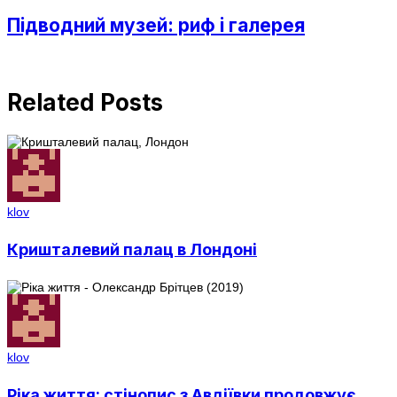
Підводний музей: риф і галерея
Related Posts
klov
Кришталевий палац в Лондоні
klov
Ріка життя: стінопис з Авдіївки продовжує