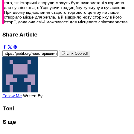
того, як історичні споруди можуть бути використані з користю
для суспільства, об’єднуючи традиційну культуру з сучасністю.
При цьому відновлення старого торгового центру не лише
створило місце для житла, а й відкрило нову сторінку в його
історії, додаючи свіжі можливості для місцевого співтовариства.
Share Article
Link Copied!
Follow Me
Written By
Тоні
Є ще