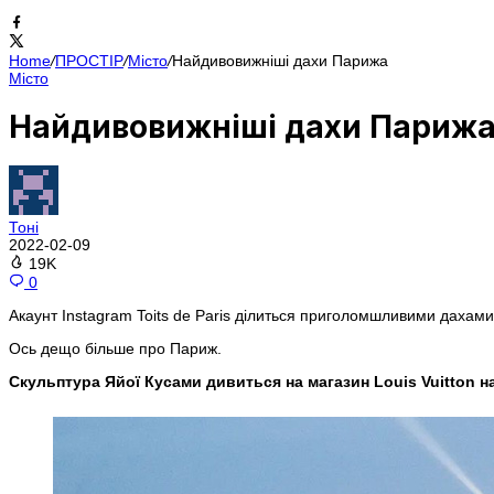
Home
/
ПРОСТІР
/
Місто
/
Найдивовижніші дахи Парижа
Місто
Найдивовижніші дахи Париж
Тоні
2022-02-09
19K
0
Акаунт Instagram Toits de Paris ділиться приголомшливими дахами
Ось дещо більше про Париж.
Скульптура Яйої Кусами дивиться на магазин Louis Vuitton н