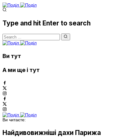
Type and hit Enter to search
Ви тут
А ми ще і тут
Ви читаєте:
Найдивовижніші дахи Парижа