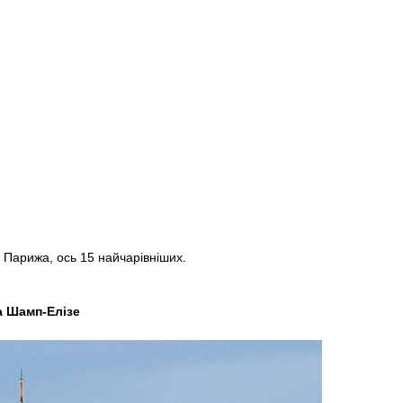
а
 Парижа, ось 15 найчарівніших.
а Шамп-Елізе