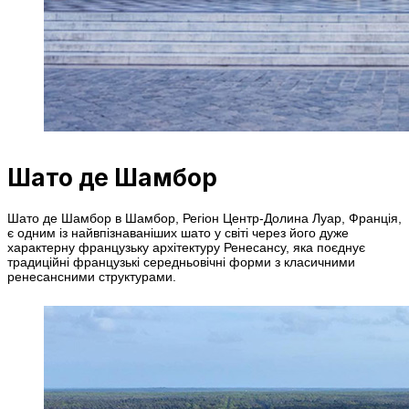
Шато де Шамбор
Шато де Шамбор в Шамбор, Регіон Центр-Долина Луар, Франція,
є одним із найвпізнаваніших шато у світі через його дуже
характерну французьку архітектуру Ренесансу, яка поєднує
традиційні французькі середньовічні форми з класичними
ренесансними структурами.