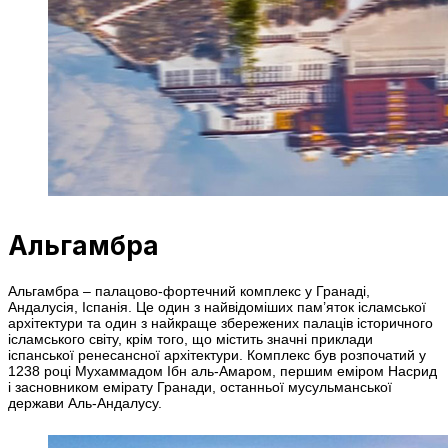
Альгамбра
Альгамбра – палацово-фортечний комплекс у Гранаді,
Андалусія, Іспанія. Це один з найвідоміших пам’яток ісламської
архітектури та один з найкраще збережених палаців історичного
ісламського світу, крім того, що містить значні приклади
іспанської ренесансної архітектури. Комплекс був розпочатий у
1238 році Мухаммадом Ібн аль-Амаром, першим еміром Насрид
і засновником емірату Гранади, останньої мусульманської
держави Аль-Андалусу.