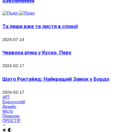
озеленення
Та лиши вже те листя в спокої
2024-07-14
Червона річка у Куско, Перу
2024-02-17
Шато Роктайяд: Найкращий Замок у Бордо
2024-02-17
АРТ
Благоустрій
Дизайн
Місто
Природа
ПРОСТІР