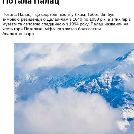
Потала Палац
Потала Палац – це фортеця дзонг у Лхасі, Тибет. Він був
зимовою резиденцією Далай-лам з 1649 по 1959 рік, а з тих пір є
музеєм та світовою спадщиною з 1994 року. Палац названий на
честь гори Поталака, міфічного житла бодхісаттви
Авалокітешвари.