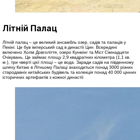
Літній Палац
Літній палац – це великий ансамбль озер, садів та палаців у
Пекіні. Це був імперський сад в династії Цин. Всередині
включено Холм Довголіття, озеро Кунмінг та Міст Сімнадцяти
Очікувань. Це займає площу 2,9 квадратних кілометра (1,1 кв.
м.), три чверті цієї площі – це вода. Заради садів на південному
шляху Китаю в Літньому Палаці знаходиться понад 3000 різних
стародавніх китайських будівель та колекція понад 40 000 цінних
історичних артефактів з кожної династії.