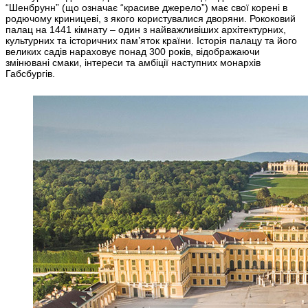
“Шенбрунн” (що означає “красиве джерело”) має свої корені в
родючому криницеві, з якого користувалися дворяни. Рококовий
палац на 1441 кімнату – один з найважливіших архітектурних,
культурних та історичних пам’яток країни. Історія палацу та його
великих садів нараховує понад 300 років, відображаючи
змінювані смаки, інтереси та амбіції наступних монархів
Габсбургів.