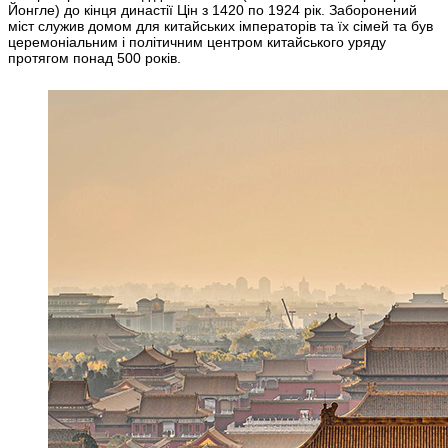
Йонгле) до кінця династії Цін з 1420 по 1924 рік. Заборонений
міст служив домом для китайських імператорів та їх сімей та був
церемоніальним і політичним центром китайського уряду
протягом понад 500 років.