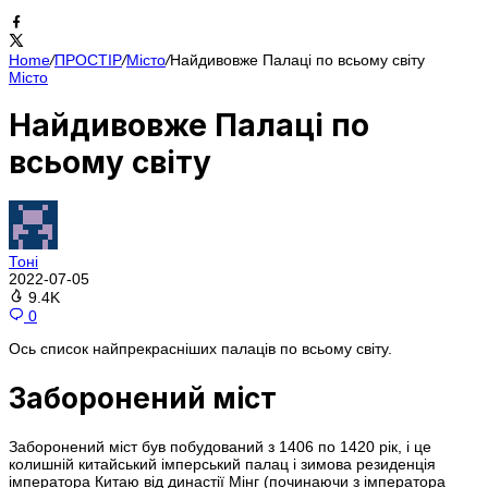
Home
/
ПРОСТІР
/
Місто
/
Найдивовже Палаці по всьому світу
Місто
Найдивовже Палаці по
всьому світу
Тоні
2022-07-05
9.4K
0
Ось список найпрекрасніших палаців по всьому світу.
Заборонений міст
Заборонений міст був побудований з 1406 по 1420 рік, і це
колишній китайський імперський палац і зимова резиденція
імператора Китаю від династії Мінг (починаючи з імператора