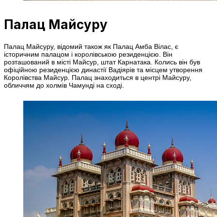
Палац Майсуру
Палац Майсуру, відомий також як Палац Амба Вілас, є
історичним палацом і королівською резиденцією. Він
розташований в місті Майсур, штат Карнатака. Колись він був
офіційною резиденцією династії Вадіярів та місцем утворення
Королівства Майсур. Палац знаходиться в центрі Майсуру,
обличчям до холмів Чамунді на сході.