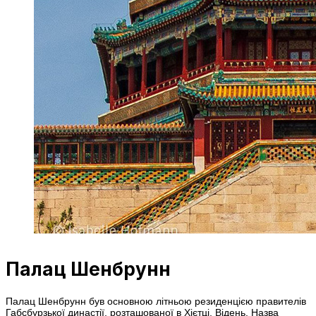
Палац Шенбрунн
Палац Шенбрунн був основною літньою резиденцією правителів
Габсбурзької династії, розташованої в Хієтці, Відень. Назва