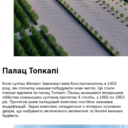
Палац Топкапі
Коли султан Мехмет Завоювач взяв Константинополь в 1453
році, він спочатку наказав побудувати нове житло. Це стало
пізніше відомим як палац Топкапі. Палац залишався імперським
обійстям османських султанів протягом 4 століть, з 1465 по 1853
рік. Протягом років палацовий комплекс постійно зазнавав
модифікацій. Зараз комплекс складається з чотирьох основних
дворів, що набувають величезного великопня та безлічі менших
будівель.