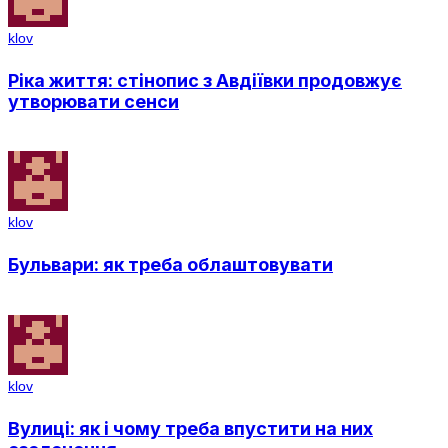
klov
Ріка життя: стінопис з Авдіївки продовжує
утворювати сенси
klov
Бульвари: як треба облаштовувати
klov
Вулиці: як і чому треба впустити на них