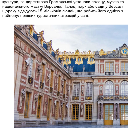
культури, за директивою Громадської установи палацу, музею та
національного маєтку Версалю. Палац, парк або сади у Версалі
щороку відвідують 15 мільйонів людей, що робить його однією з
найпопулярніших туристичних атракцій у світі.