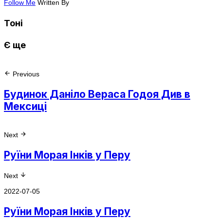
Follow Me
Written By
Тоні
Є ще
Previous
Будинок Даніло Вераса Годоя Див в
Мексиці
Next
Руїни Морая Інків у Перу
Next
2022-07-05
Руїни Морая Інків у Перу