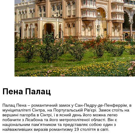
Пена Палац
Палац Пена – романтичний замок у Сан-Педру-де-Пенферрім, в
муніципалітеті Сінтра, на Португальській Рів’єрі. Замок стоїть на
вершині пагорба в Сінтрі, і в ясний день його можна легко
побачити з Лісабона та його метрополітеної області. Він є
національним пам’ятником та представляє собою один з
найважливіших виразів романтизму 19 століття в світі.