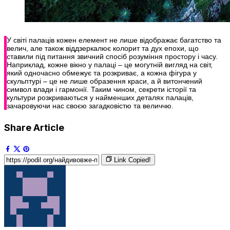
У світі палаців кожен елемент не лише відображає багатство та
велич, але також віддзеркалює колорит та дух епохи, що
ставили під питання звичний спосіб розуміння простору і часу.
Наприклад, кожне вікно у палаці – це могутній вигляд на світ,
який одночасно обмежує та розкриває, а кожна фігура у
скульптурі – це не лише образення краси, а й витончений
символ влади і гармонії. Таким чином, секрети історії та
культури розкриваються у найменших деталях палаців,
зачаровуючи нас своєю загадковістю та величчю.
Share Article
Link Copied!