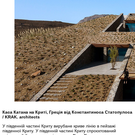
Каса Катана на Криті, Греція від Константиноса Статопулоса
/ KRAK. architects
У південній частині Криту вирубане криве лінію в пейзажі
південної Криту. У південній частині Криту спроєктований