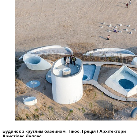
Будинок з круглим басейном, Тінос, Греція / Архітектори
Аристідес Даллас