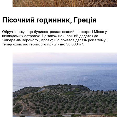
Пісочний годинник, Греція
Обруч з піску – це будинок, розташований на острові Мілос у
цикладських островах. Це також найновіший додаток до
“кілограмів Вороного”, проект, що почався десять років тому і
тепер охоплює територію приблизно 90 000 м².