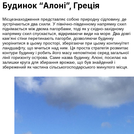
Будинок “Алоні”, Греція
Місцезнаходження представляє собою природну сідловину, де
зустрічаються два схили. У північно-південному напрямку схил
піднімається між двома пагорбами, тоді як у східно-західному
напрямку схил спускається, відкриваючи види на море. Два довгі
кам’яні стіни перетинають пагорби, дозволяючи будинку
укорінитися в цьому просторі, зберігаючи при цьому континуїтет
ландшафту, що мчиться над ним. Ця проста стратегія розмитає
контури будинку і робить його масу непомітною серед загальної
лінії горизонту острова. Саме назва будинку, Алоні, посилає на
залишки круга для збирання врожаю, що був знайдений і
збережений як частина сільськогосподарського минулого місця.