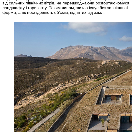
від сильних північних вітрів, не перешкоджаючи розгортаючомуся
ландшафту і горизонту. Таким чином, житло існує без зовнішньої
форми, а як послідовність об’ємів, віднятих від землі.