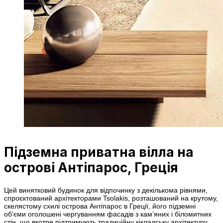
Підземна приватна вілла на
острові Антіпарос, Греція
Цей винятковий будинок для відпочинку з декількома рівнями,
спроєктований архітекторами Tsolakis, розташований на крутому,
скелястому схилі острова Антіпарос в Греції, його підземні
об’єми оголошені чергуванням фасадів з кам’яних і біломитних
стін, що вкотре підтримують традиційну кікладську архітектуру