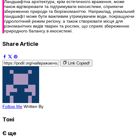
Ландшафтна архітектура, крім естетичного враження, може
також відтворювати та підтримувати екосистеми, сприяючи
збереженню природи та біорізноманіттю. Наприклад, унікальний
ландшафт може бути важливим утримувачем води, покращуючи
гідрологічний режим регіону, а також створювати місця для
різноманітних видів тварин та рослин, що сприяє збереженню
природного балансу в екосистемі.
Share Article
Link Copied!
Follow Me
Written By
Тоні
Є ще