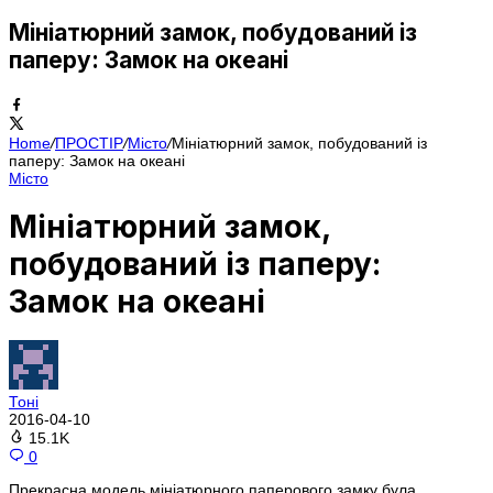
Мініатюрний замок, побудований із
паперу: Замок на океані
Home
/
ПРОСТІР
/
Місто
/
Мініатюрний замок, побудований із
паперу: Замок на океані
Місто
Мініатюрний замок,
побудований із паперу:
Замок на океані
Тоні
2016-04-10
15.1K
0
Прекрасна модель мініатюрного паперового замку була