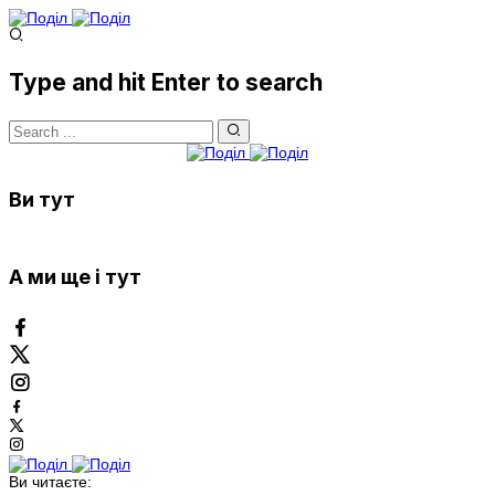
Type and hit Enter to search
Ви тут
А ми ще і тут
Ви читаєте: