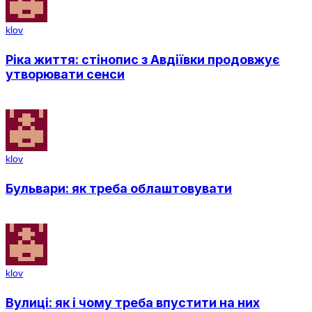
klov
Ріка життя: стінопис з Авдіївки продовжує
утворювати сенси
klov
Бульвари: як треба облаштовувати
klov
Вулиці: як і чому треба впустити на них