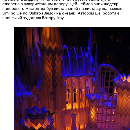
створена з використанням паперу. Цей неймовірний шедевр
паперового мистецтва був виставлений на виставці під назвою
Umi no Ue no Oshiro (Замок на океані). Автором цієї роботи є
японський художник Ватару Ітоу.