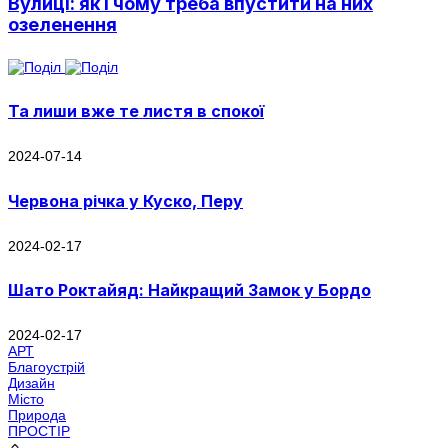
Вулиці: як і чому треба впустити на них
озеленення
Та лиши вже те листя в спокої
2024-07-14
Червона річка у Куско, Перу
2024-02-17
Шато Роктайяд: Найкращий Замок у Бордо
2024-02-17
АРТ
Благоустрій
Дизайн
Місто
Природа
ПРОСТІР