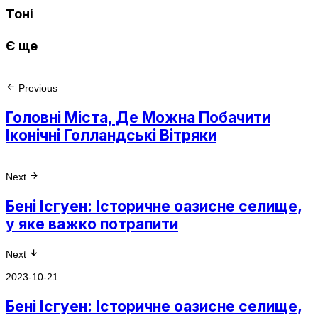
Тоні
Є ще
Previous
Головні Міста, Де Можна Побачити
Іконічні Голландські Вітряки
Next
Бені Ісгуен: Історичне оазисне селище,
у яке важко потрапити
Next
2023-10-21
Бені Ісгуен: Історичне оазисне селище,