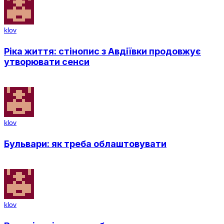
klov
Ріка життя: стінопис з Авдіївки продовжує
утворювати сенси
klov
Бульвари: як треба облаштовувати
klov