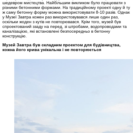
шедевром мистецтва. Найбільшим викликом було працювати з
різними бетонними формами. На традиційному проекті одну й ту
ж саму бетонну форму можна використовувати 8-10 разів. Однак
у Музеї Завтра кожен раз використовувався лише один раз,
оскільки жоден з кутів не повторювався. Крім того, музей був
спроектований ззаду на перед, зі штробами, водопроводами та
каналізацією, які встановлені безпосередньо в бетонну
конструкцію.
Музей Завтра був складним проектом для будівництва,
кожна його крива унікальна і не повторюється