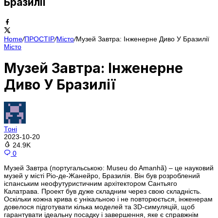
Бразилії
Home
/
ПРОСТІР
/
Місто
/
Музей Завтра: Інженерне Диво У Бразилії
Місто
Музей Завтра: Інженерне
Диво У Бразилії
Тоні
2023-10-20
24.9K
0
Музей Завтра (португальською: Museu do Amanhã) – це науковий
музей у місті Ріо-де-Жанейро, Бразилія. Він був розроблений
іспанським неофутуристичним архітектором Сантьяго
Калатрава. Проект був дуже складним через свою складність.
Оскільки кожна крива є унікальною і не повторюється, інженерам
довелося підготувати кілька моделей та 3D-симуляцій, щоб
гарантувати ідеальну посадку і завершення, яке є справжнім