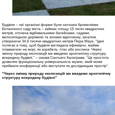
Будівля – чиї органічні форми були натхнені бромеліями
Ботанічного саду міста – займає площу 15 тисяч квадратних
метрів, оточена відбивальними басейнами, садами,
велосипедною доріжкою та зонами відпочинку, загалом
утворюючи 34,6 тисячи квадратних метрів Пієра Мауа. “Ідея
полягає в тому, щоб будівля виглядала ефемірно, майже
плаваючою на морі, як корабель, птах або рослина. Через
змінну природу експозицій ми введемо архетипічну структуру
всередину будівлі,” – сказав Сантьяго Калатрава. “Ця простота
дозволяє функціональну універсальність музею, який може
приймати конференції або виступати як дослідницьке простір”.
“Через змінну природу експозицій ми введемо архетипічну
структуру всередину будівлі”