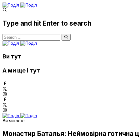
Type and hit Enter to search
Ви тут
А ми ще і тут
Ви читаєте:
Монастир Баталья: Неймовірна готична 