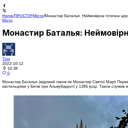
Home
/
ПРОСТІР
/
Місто
/
Монастир Баталья: Неймовірна готична цер
Місто
Монастир Баталья: Неймовірн
Тоні
2022-10-12
10.3K
0
Монастир Баталья (відомий також як Монастир Святої Марії Перемо
кастильцями у Битві при Альжубарроті у 1385 році. Також служив м