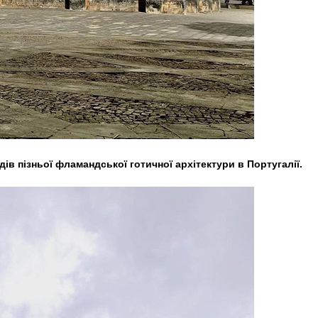
ів пізньої фламандської готичної архітектури в Португалії.