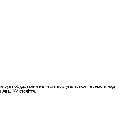
ін був побудований на честь португальської перемоги над
 Авіш XV століття.