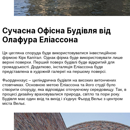
Сучасна Офісна Будівля від
Олафура Еліассона
Ця цегляна споруда буде використовуватися інвестиційною
фірмою Кірк Капітал. Однак фірма буде використовувати лише
верхні поверхи. Перший поверх будівлі буде відкритий для
громадськості. Додатково, інсталяція Еліассона буде
представлена в художній галереї на першому поверсі.
Фьорденхаус – циліндрична будівля на високих витончених
стовпчиках. Основною метою Еліассона та його студії було
створити споруду, яка відповідає оточуючому середовищу. Так, в
процесі дизайну враховувалися природа, світло та пори року.
Будівля має один вхід та вихід і з’єднує Фьорд Вельє з центром
міста Вельє.