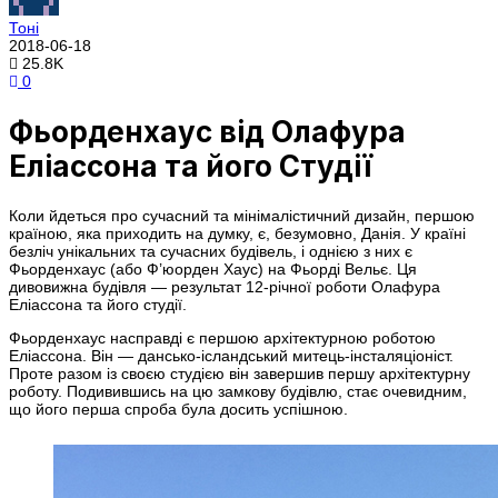
Тоні
2018-06-18
25.8K
0
Фьорденхаус від Олафура
Еліассона та його Студії
Коли йдеться про сучасний та мінімалістичний дизайн, першою
країною, яка приходить на думку, є, безумовно, Данія. У країні
безліч унікальних та сучасних будівель, і однією з них є
Фьорденхаус (або Ф’юорден Хаус) на Фьорді Вельє. Ця
дивовижна будівля — результат 12-річної роботи Олафура
Еліассона та його студії.
Фьорденхаус насправді є першою архітектурною роботою
Еліассона. Він — дансько-ісландський митець-інсталяціоніст.
Проте разом із своєю студією він завершив першу архітектурну
роботу. Подивившись на цю замкову будівлю, стає очевидним,
що його перша спроба була досить успішною.