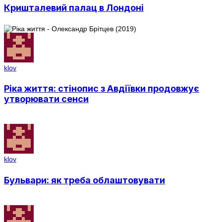
Кришталевий палац в Лондоні
klov
Ріка життя: стінопис з Авдіївки продовжує
утворювати сенси
klov
Бульвари: як треба облаштовувати