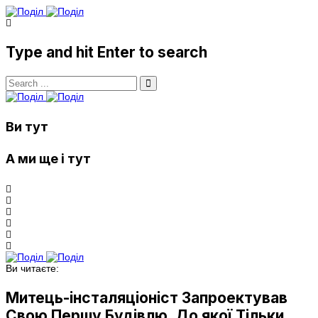
Type and hit Enter to search
Ви тут
А ми ще і тут
Ви читаєте:
Митець-інсталяціоніст Запроектував
Свою Першу Будівлю, До якої Тільки