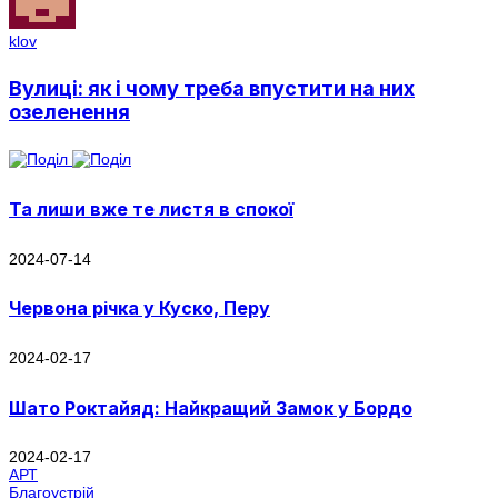
klov
Вулиці: як і чому треба впустити на них
озеленення
Та лиши вже те листя в спокої
2024-07-14
Червона річка у Куско, Перу
2024-02-17
Шато Роктайяд: Найкращий Замок у Бордо
2024-02-17
АРТ
Благоустрій