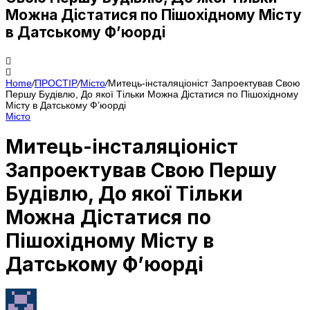
Можна Дістатися по Пішохідному Місту
в Датському Ф’юорді
Home
/
ПРОСТІР
/
Місто
/
Митець-інсталяціоніст Запроектував Свою
Першу Будівлю, До якої Тільки Можна Дістатися по Пішохідному
Місту в Датському Ф’юорді
Місто
Митець-інсталяціоніст
Запроектував Свою Першу
Будівлю, До якої Тільки
Можна Дістатися по
Пішохідному Місту в
Датському Ф’юорді