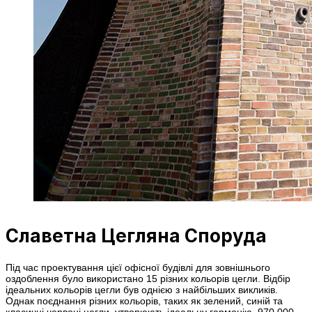
Славетна Цегляна Споруда
Під час проектування цієї офісної будівлі для зовнішнього
оздоблення було використано 15 різних кольорів цегли. Відбір
ідеальних кольорів цегли був однією з найбільших викликів.
Однак поєднання різних кольорів, таких як зелений, синій та
класичні червоні цегли, утворюють ідеальну гармонію. 970 000