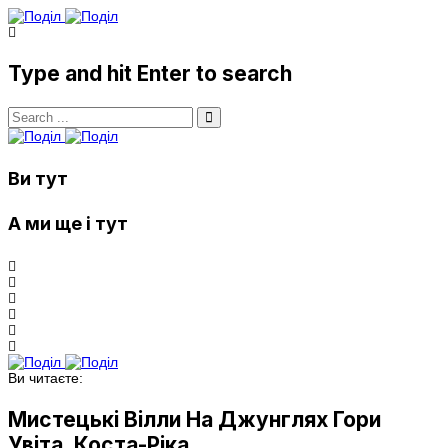
Type and hit Enter to search
Ви тут
А ми ще і тут
Ви читаєте:
Мистецькі Вілли На Джунглях Гори
Увіта, Коста-Ріка