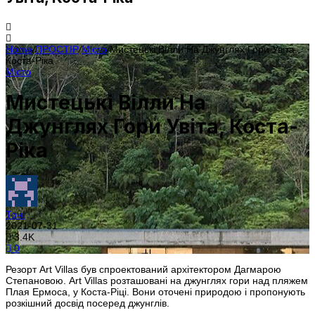
Home
/
ПРОСТІР
/
Місто
/
Мистецькі Вілли На Джунглях Гори Увіта,
Коста-Ріка
Місто
Мистецькі Вілли На
Джунглях Гори Увіта, Коста-
Ріка
Тоні
2021-07-31
3.4K
0
Резорт Art Villas був спроектований архітектором Дагмарою
Степановою. Art Villas розташовані на джунглях гори над пляжем
Плая Ермоса, у Коста-Ріці. Вони оточені природою і пропонують
розкішний досвід посеред джунглів.