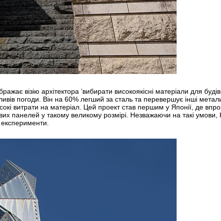
ажає візію архітектора ’вибирати високоякісні матеріали для будівн
впливів погоди. Він на 60% легший за сталь та перевершує інші мета
исокі витрати на матеріал. Цей проект став першим у Японії, де вп
вих панелей у такому великому розмірі. Незважаючи на такі умови, К
 експерименти.