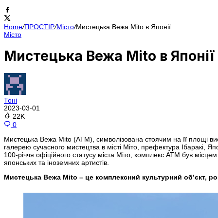
Home
/
ПРОСТІР
/
Місто
/
Мистецька Вежа Mito в Японії
Місто
Мистецька Вежа Mito в Японії
Тоні
2023-03-01
22K
0
Мистецька Вежа Mito (ATM), символізована стоячим на її площі ви
галерею сучасного мистецтва в місті Міто, префектура Ібаракі, Яп
100-річчя офіційного статусу міста Міто, комплекс ATM був місце
японських та іноземних артистів.
Мистецька Вежа Mito – це комплексний культурний об’єкт, ро