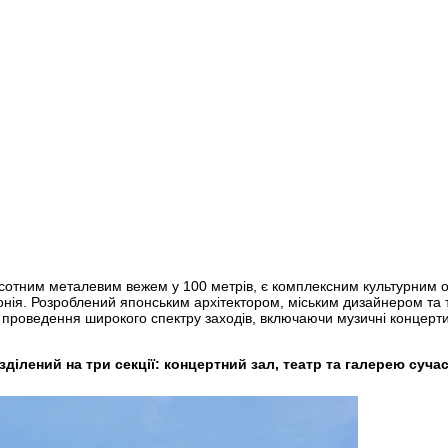
сотним металевим вежем у 100 метрів, є комплексним культурним об’
онія. Розроблений японським архітектором, міським дизайнером та т
м проведення широкого спектру заходів, включаючи музичні концерти
зділений на три секції: концертний зал, театр та галерею суч