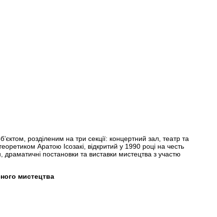
єктом, розділеним на три секції: концертний зал, театр та
еоретиком Аратою Ісозакі, відкритий у 1990 році на честь
, драматичні постановки та виставки мистецтва з участю
асного мистецтва