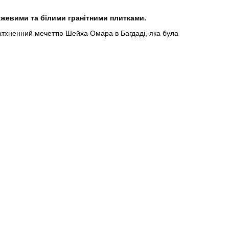
ожевими та білими гранітними плитками.
 натхненний мечеттю Шейха Омара в Багдаді, яка була