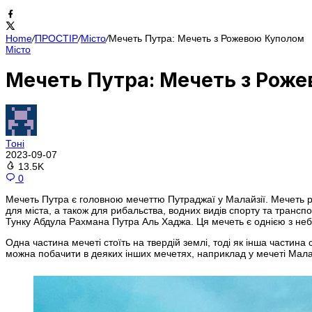
Home
/
ПРОСТІР
/
Місто
/
Мечеть Путра: Мечеть з Рожевою Куполом
Місто
Мечеть Путра: Мечеть з Рож
Тоні
2023-09-07
13.5K
0
Мечеть Путра є головною мечеттю Путраджаї у Малайзії. Мечеть 
для міста, а також для рибальства, водних видів спорту та трансп
Тунку Абдула Рахмана Путра Аль Хаджа. Ця мечеть є однією з неба
Одна частина мечеті стоїть на твердій землі, тоді як інша частин
можна побачити в деяких інших мечетях, наприклад у мечеті Мала