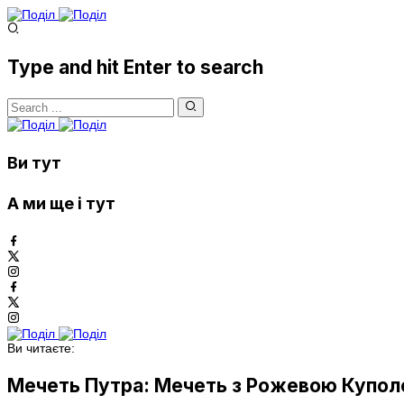
Type and hit Enter to search
Ви тут
А ми ще і тут
Ви читаєте:
Мечеть Путра: Мечеть з Рожевою Купо