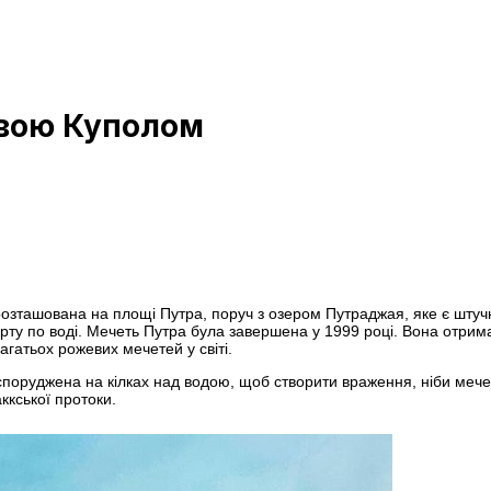
евою Куполом
розташована на площі Путра, поруч з озером Путраджая, яке є шту
орту по воді. Мечеть Путра була завершена у 1999 році. Вона отрим
гатьох рожевих мечетей у світі.
а споруджена на кілках над водою, щоб створити враження, ніби мече
ккської протоки.