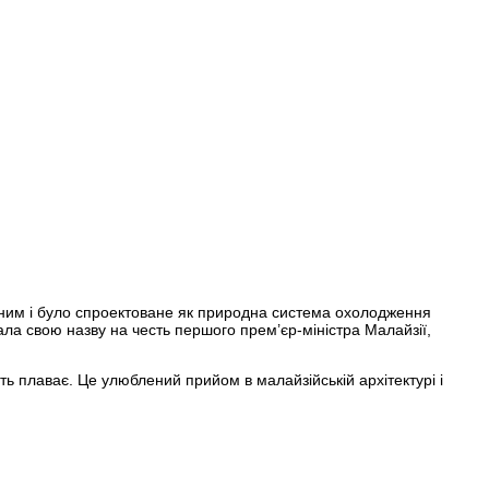
чним і було спроектоване як природна система охолодження
ала свою назву на честь першого прем’єр-міністра Малайзії,
ть плаває. Це улюблений прийом в малайзійській архітектурі і