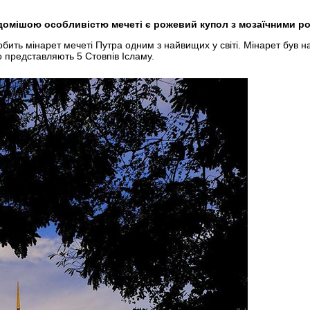
ідомішою особливістю мечеті є рожевий купол з мозаїчними р
обить мінарет мечеті Путра одним з найвищих у світі. Мінарет був
що представляють 5 Стовпів Ісламу.