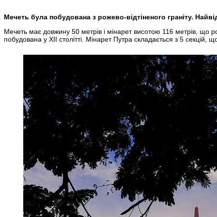
Мечеть була побудована з рожево-відтіненого граніту. Найв
Мечеть має довжину 50 метрів і мінарет висотою 116 метрів, що р
побудована у XII столітті. Мінарет Путра складається з 5 секцій, 