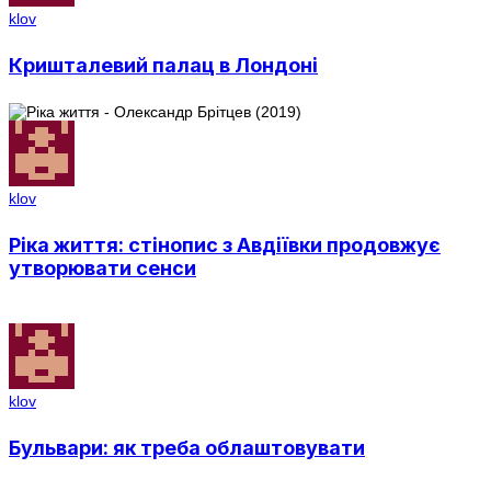
klov
Кришталевий палац в Лондоні
klov
Ріка життя: стінопис з Авдіївки продовжує
утворювати сенси
klov
Бульвари: як треба облаштовувати