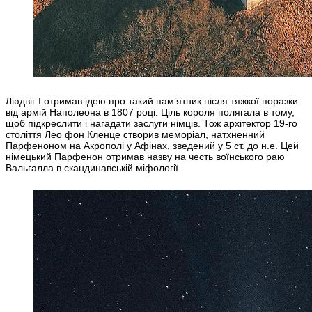
Людвіг I отримав ідею про такий пам’ятник після тяжкої поразки
від армій Наполеона в 1807 році. Ціль короля полягала в тому,
щоб підкреслити і нагадати заслуги німців. Тож архітектор 19-го
століття Лео фон Кленце створив меморіал, натхненний
Парфеноном на Акрополі у Афінах, зведений у 5 ст. до н.е. Цей
німецький Парфенон отримав назву на честь воїнського раю
Вальгалла в скандинавській міфології.