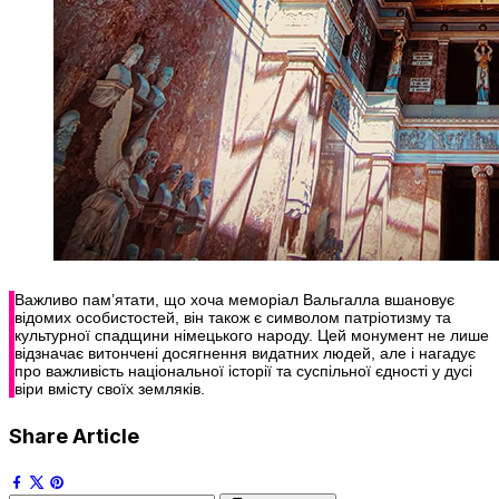
Важливо пам’ятати, що хоча меморіал Вальгалла вшановує
відомих особистостей, він також є символом патріотизму та
культурної спадщини німецького народу. Цей монумент не лише
відзначає витончені досягнення видатних людей, але і нагадує
про важливість національної історії та суспільної єдності у дусі
віри вмісту своїх земляків.
Share Article