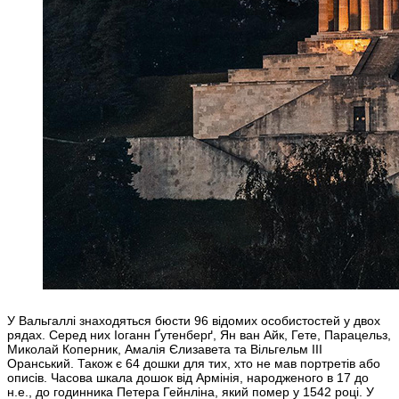
У Вальгаллі знаходяться бюсти 96 відомих особистостей у двох
рядах. Серед них Іоганн Ґутенберґ, Ян ван Айк, Гете, Парацельз,
Миколай Коперник, Амалія Єлизавета та Вільгельм III
Оранський. Також є 64 дошки для тих, хто не мав портретів або
описів. Часова шкала дошок від Армінія, народженого в 17 до
н.е., до годинника Петера Гейнліна, який помер у 1542 році. У