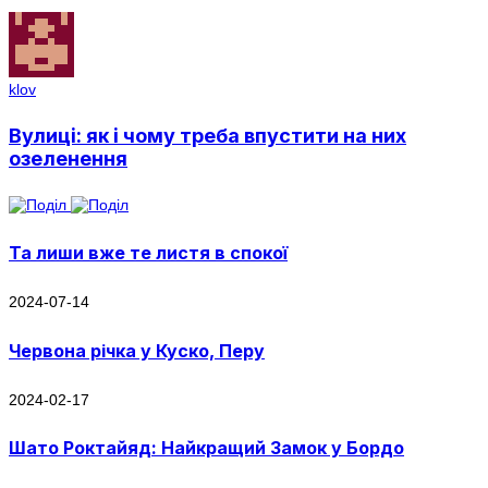
klov
Вулиці: як і чому треба впустити на них
озеленення
Та лиши вже те листя в спокої
2024-07-14
Червона річка у Куско, Перу
2024-02-17
Шато Роктайяд: Найкращий Замок у Бордо