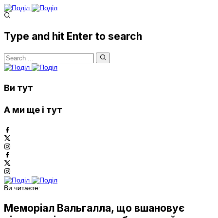
Type and hit Enter to search
Ви тут
А ми ще і тут
Ви читаєте:
Меморіал Вальгалла, що вшановує