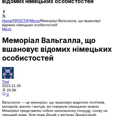
відомих німецьких особистостей
Home
/
ПРОСТІР
/
Місто
/
Меморіал Вальгалла, що вшановує
відомих німецьких особистостей
Місто
Меморіал Вальгалла, що
вшановує відомих німецьких
особистостей
Тоні
2023-11-26
20.9K
0
Вальгалла — це меморіал, що вшановує видатних політиків,
монархів, вчених і митців, які говорили німецькою мовою.
Меморіал представляє собою неокласичну споруду, схожу на
грецький храм, біля річки Дунай у містечку Донаустауф,