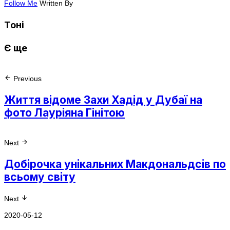
Follow Me
Written By
Тоні
Є ще
Previous
Життя відоме Захи Хадід у Дубаї на
фото Лауріяна Гінітою
Next
Добірочка унікальних Макдональдсів по
всьому світу
Next
2020-05-12