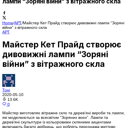
лампи “Зоряні війни” з вітражного скла
Home
/
АРТ
/
Майстер Кет Прайд створює дивовижні лампи “Зоряні
війни” з вітражного скла
АРТ
Майстер Кет Прайд створює
дивовижні лампи “Зоряні
війни” з вітражного скла
Тоні
2020-05-10
13.6K
0
Майстер виготовляє вітражне скло та дерев’яні вироби та лампи,
які моделюються за всесвітом “Зоряних воєн”. Лампи та
дерев’яні скульптури із кольоровими скляними акцентами
включають багато дрібниць, що роблять персонажа миттєво