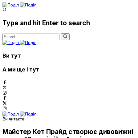
Type and hit Enter to search
Ви тут
А ми ще і тут
Ви читаєте:
Майстер Кет Прайд створює дивовижні