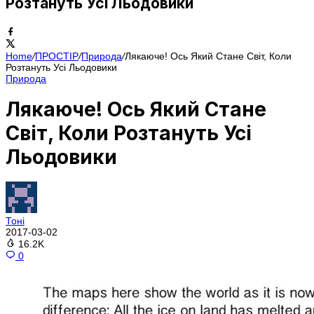
Розтануть Усі Льодовики
Home
/
ПРОСТІР
/
Природа
/
Лякаюче! Ось Який Стане Світ, Коли
Розтануть Усі Льодовики
Природа
Лякаюче! Ось Який Стане
Світ, Коли Розтануть Усі
Льодовики
Тоні
2017-03-02
16.2K
0