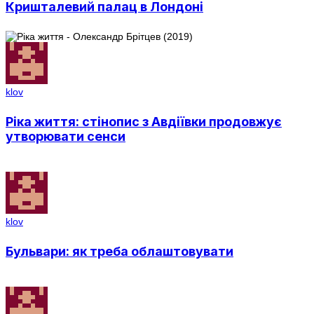
Кришталевий палац в Лондоні
klov
Ріка життя: стінопис з Авдіївки продовжує
утворювати сенси
klov
Бульвари: як треба облаштовувати