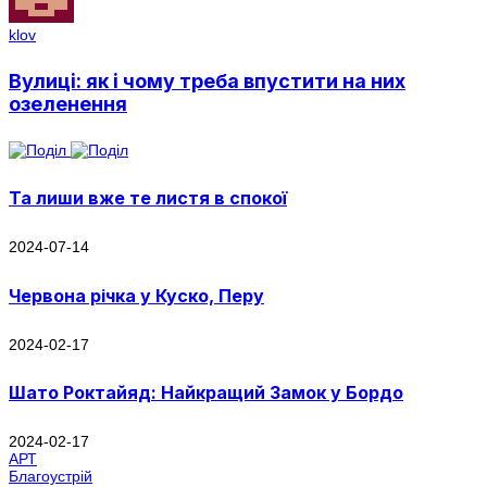
klov
Вулиці: як і чому треба впустити на них
озеленення
Та лиши вже те листя в спокої
2024-07-14
Червона річка у Куско, Перу
2024-02-17
Шато Роктайяд: Найкращий Замок у Бордо
2024-02-17
АРТ
Благоустрій