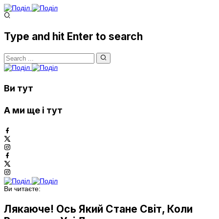
Type and hit Enter to search
Ви тут
А ми ще і тут
Ви читаєте:
Лякаюче! Ось Який Стане Світ, Коли