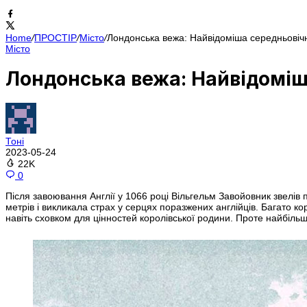
Home
/
ПРОСТІР
/
Місто
/
Лондонська вежа: Найвідоміша середньовіч
Місто
Лондонська вежа: Найвідоміш
Тоні
2023-05-24
22K
0
Після завоювання Англії у 1066 році Вільгельм Завойовник звелів
метрів і викликала страх у серцях поразжених англійців. Багато ко
навіть сховком для цінностей королівської родини. Проте найбільш