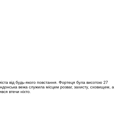
міста від будь-якого повстання. Фортеця була висотою 27
Лондонська вежа служила місцем розваг, захисту, сховищем, а
вся втечи ніхто.