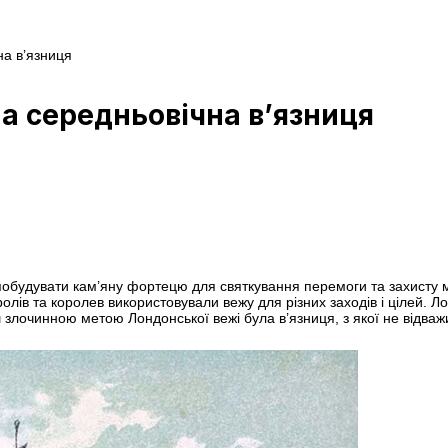
на в’язниця
а середньовічна в’язниця
 побудувати кам’яну фортецю для святкування перемоги та захисту 
ролів та королев використовували вежу для різних заходів і цілей. 
 злочинною метою Лондонської вежі була в’язниця, з якої не відважи