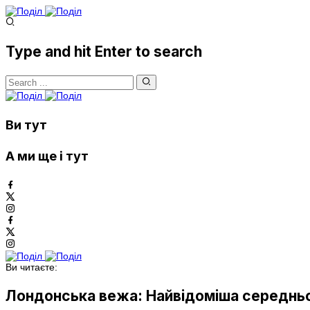
Type and hit Enter to search
Ви тут
А ми ще і тут
Ви читаєте:
Лондонська вежа: Найвідоміша середньо