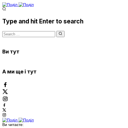
Type and hit Enter to search
Ви тут
А ми ще і тут
Ви читаєте: