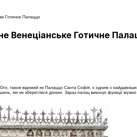
ке Готичне Палаццо
не Венеціанське Готичне Пала
’Oro, також відомий як Палаццо Санта Софія, є одним з найдавніших
ашень, які не збереглися донині. Зараз палац виконує функції музе