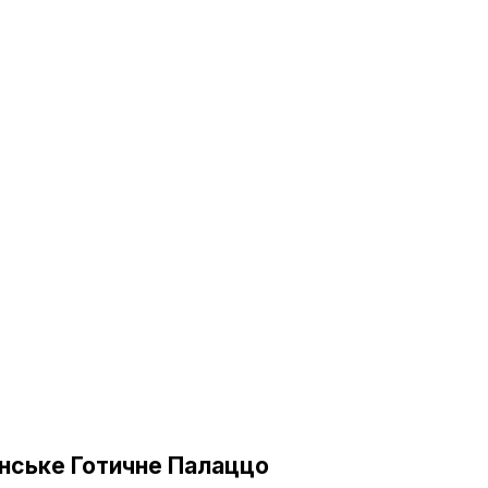
нське Готичне Палаццо