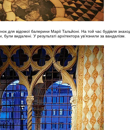
ок для відомої балерини Марії Тальйоні. На той час будівля знаходи
 були видалені. У результаті архітектора ув’язнили за вандалізм.