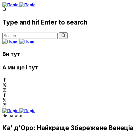
Type and hit Enter to search
Ви тут
А ми ще і тут
Ви читаєте:
Ка’ д’Оро: Найкраще Збережене Венеціа