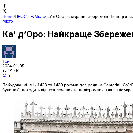
Home
/
ПРОСТІР
/
Місто
/
Ка’ д’Оро: Найкраще Збережене Венеціансь
Місто
Ка’ д’Оро: Найкраще Збереже
Тоні
2024-01-05
19.4K
0
Побудований між 1428 та 1430 роками для родини Contarini, Ca’ d
будинок”, походить від позолочених та поліхромних зовнішніх укр