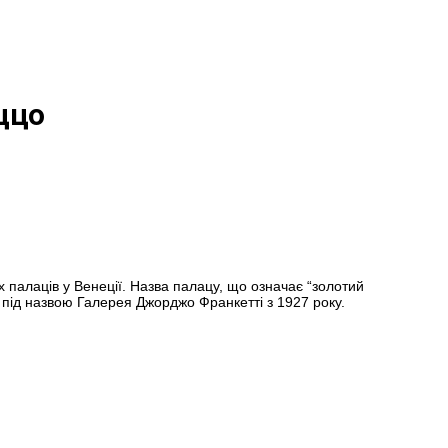
ццо
 палаців у Венеції. Назва палацу, що означає “золотий
ю під назвою Галерея Джорджо Франкетті з 1927 року.