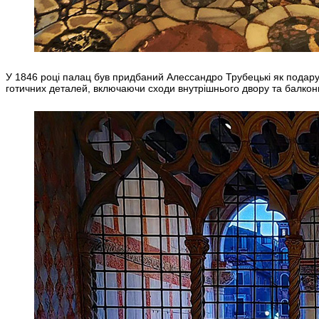
У 1846 році палац був придбаний Алессандро Трубецькі як подарун
готичних деталей, включаючи сходи внутрішнього двору та балкони,