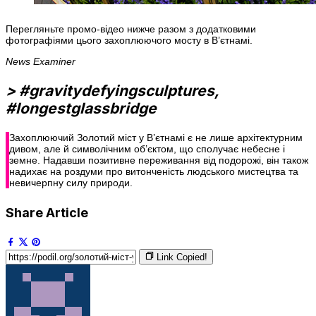
Перегляньте промо-відео нижче разом з додатковими
фотографіями цього захоплюючого мосту в В’єтнамі.
News Examiner
> #gravitydefyingsculptures,
#longestglassbridge
Захоплюючий Золотий міст у В’єтнамі є не лише архітектурним
дивом, але й символічним об’єктом, що сполучає небесне і
земне. Надавши позитивне переживання від подорожі, він також
надихає на роздуми про витонченість людського мистецтва та
невичерпну силу природи.
Share Article
Link Copied!