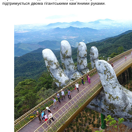
підтримується двома гігантськими кам’яними руками.