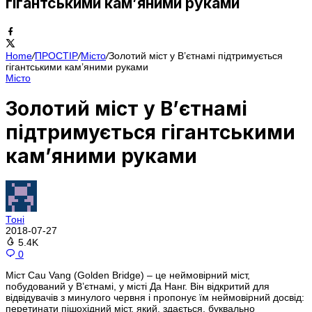
гігантськими кам’яними руками
Home
/
ПРОСТІР
/
Місто
/
Золотий міст у В’єтнамі підтримується
гігантськими кам’яними руками
Місто
Золотий міст у В’єтнамі
підтримується гігантськими
кам’яними руками
Тоні
2018-07-27
5.4K
0
Міст Cau Vang (Golden Bridge) – це неймовірний міст,
побудований у В’єтнамі, у місті Да Нанг. Він відкритий для
відвідувачів з минулого червня і пропонує їм неймовірний досвід:
перетинати пішохідний міст, який, здається, буквально