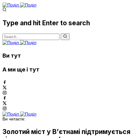
Type and hit Enter to search
Ви тут
А ми ще і тут
Ви читаєте:
Золотий міст у В’єтнамі підтримується