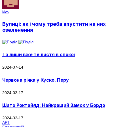
klov
Вулиці: як і чому треба впустити на них
озеленення
Та лиши вже те листя в спокої
2024-07-14
Червона річка у Куско, Перу
2024-02-17
Шато Роктайяд: Найкращий Замок у Бордо
2024-02-17
АРТ
Благоустрій