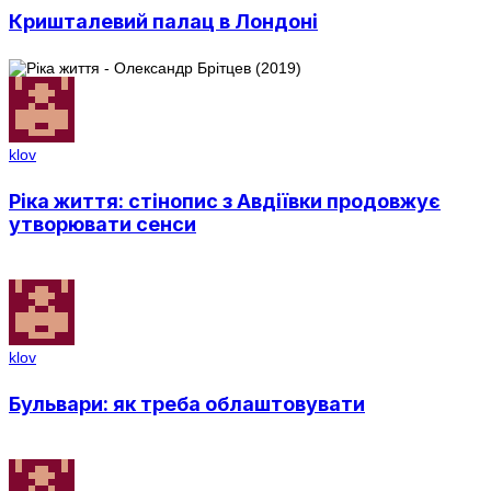
Кришталевий палац в Лондоні
klov
Ріка життя: стінопис з Авдіївки продовжує
утворювати сенси
klov
Бульвари: як треба облаштовувати