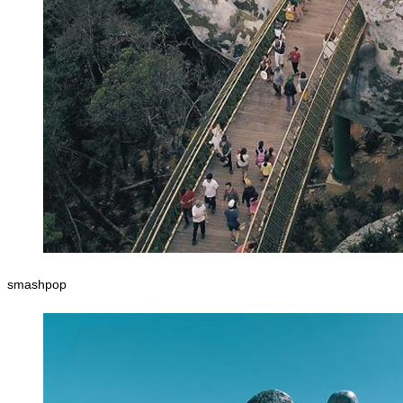
smashpop